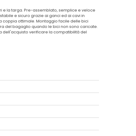
iori e la targa. Pre-assemblato, semplice e veloce
tabile e sicuro grazie ai ganci ed ai cavi in
a coppia ottimale. Montaggio facile delle bici
rtura del bagaglio quando le bici non sono caricate.
ell'acquisto verificare la compatibilità del