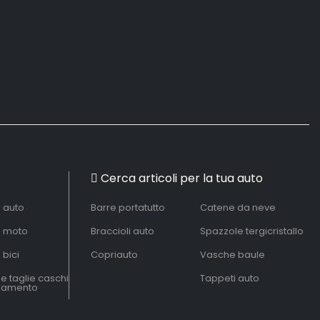
Cerca articoli per la tua auto
à auto
Barre portatutto
Catene da neve
à moto
Braccioli auto
Spazzole tergicristallo
 bici
Copriauto
Vasche baule
le taglie caschi
Tappeti auto
liamento