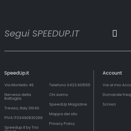
Segui SPEEDUP.IT
SpeedUp.it
Account
Via Montello 46
Telefono
0423.601555
Vai al mio Acc
Nervesa della
Chi siamo
Domande freq
Battaglia
SpeedUp Magazine
Scrivici
Treviso, Italy 31040
Mappa del sito
PIVA IT03490830266
Privacy Policy
Speedup.it by Trio