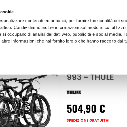
 cookie
rsonalizzare contenuti ed annunci, per fornire funzionalità dei so
raffico. Condividiamo inoltre informazioni sul modo in cui utilizzi i
e si occupano di analisi dei dati web, pubblicità e social media, i 
ltre informazioni che hai fornito loro o che hanno raccolto dal tu
OOR
Portabici posteriore Outway Platform 993 - THULE
ici
Portabici post
993 - THULE
504,90 €
SPEDIZIONE GRATUITA!