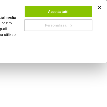
ACCEDI
CREA UN ACCOUNT
CONTATTACI
Accetta tutti
cial media
0
Carrello
l nostro
Personalizza
quali
o utilizzo
SPEEDUP MAGAZINE
eriore Outway Platform