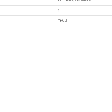
Portabici posteriore
1
THULE