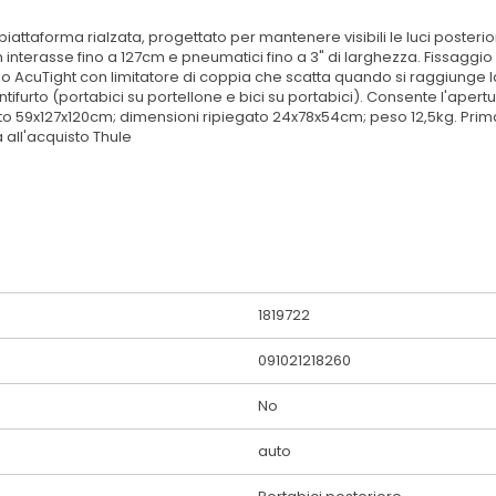
piattaforma rialzata, progettato per mantenere visibili le luci poster
interasse fino a 127cm e pneumatici fino a 3" di larghezza. Fissaggio s
io AcuTight con limitatore di coppia che scatta quando si raggiunge l
antifurto (portabici su portellone e bici su portabici). Consente l'ape
o 59x127x120cm; dimensioni ripiegato 24x78x54cm; peso 12,5kg. Prima d
 all'acquisto Thule
1819722
091021218260
No
auto