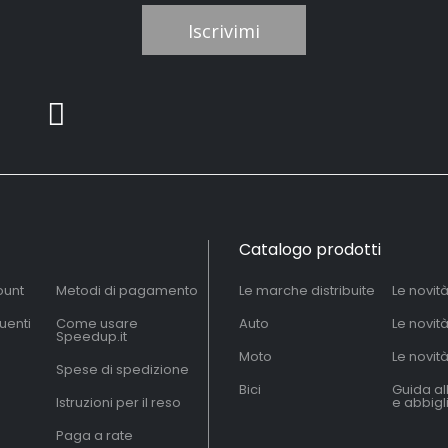
Iscrivimi
Catalogo prodotti
ount
Metodi di pagamento
Le marche distribuite
Le novit
uenti
Come usare
Auto
Le novit
Speedup.it
Moto
Le novità
Spese di spedizione
Bici
Guida al
Istruzioni per il reso
e abbig
Paga a rate