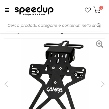
0
Carrello
Home
Moto
Estetica e protezioni moto
Portatarga Aero-X Evo 7 - LAMPA
Portatarga e accessori