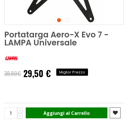
Portatarga Aero-X Evo 7 -
LAMPA Universale
29,50 €
Prezzo
38,80 €
Miglior Prezzo
speciale
Aggiungi al Carrello