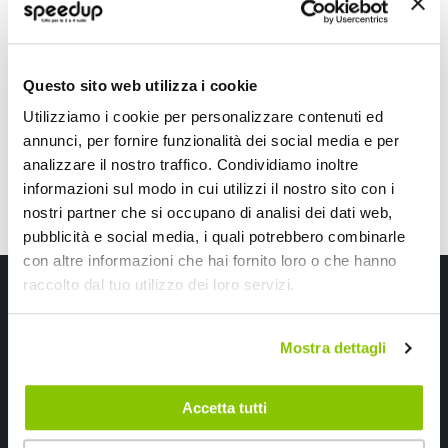
ACERBIS
BARRACUDA
Polipropilene Nero
Nero Regolabile
39,60 €
89,10 €
-25%
Prezzo
speciale
Questo sito web utilizza i cookie
Attualmente non disponibi
Utilizziamo i cookie per personalizzare contenuti ed
annunci, per fornire funzionalità dei social media e per
analizzare il nostro traffico. Condividiamo inoltre
informazioni sul modo in cui utilizzi il nostro sito con i
nostri partner che si occupano di analisi dei dati web,
pubblicità e social media, i quali potrebbero combinarle
con altre informazioni che hai fornito loro o che hanno
Iscriviti alla newsletter Speedup
raccolto dal tuo utilizzo dei loro servizi.
Ricevi subito uno sconto del 10% per il tuo primo acquisto online!
Mostra dettagli
Accetta tutti