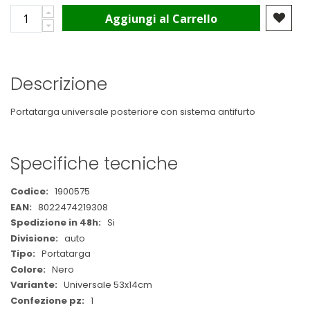
Aggiungi al Carrello
Descrizione
Portatarga universale posteriore con sistema antifurto
Specifiche tecniche
Maggiori
1900575
Informazioni
8022474219308
Si
auto
Portatarga
Nero
Universale 53x14cm
1