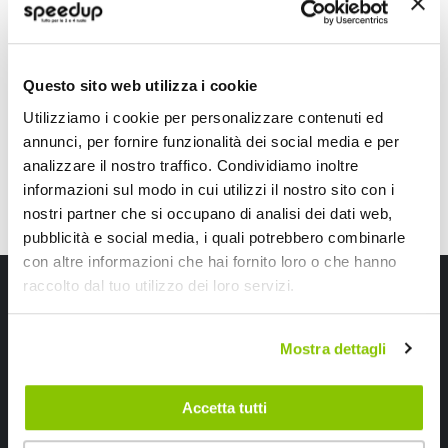
LAMPA
VALTER MOTO
Alluminio Posteriore
Acciaio
11,45 €
39,60 €
-18%
Prezzo
Questo sito web utilizza i cookie
speciale
CONSEGNA IN 48H
Utilizziamo i cookie per personalizzare contenuti ed
annunci, per fornire funzionalità dei social media e per
analizzare il nostro traffico. Condividiamo inoltre
informazioni sul modo in cui utilizzi il nostro sito con i
nostri partner che si occupano di analisi dei dati web,
pubblicità e social media, i quali potrebbero combinarle
con altre informazioni che hai fornito loro o che hanno
Iscriviti alla newsletter Speedup
raccolto dal tuo utilizzo dei loro servizi.
Ricevi subito uno sconto del 10% per il tuo primo acquisto online!
Mostra dettagli
Accetta tutti