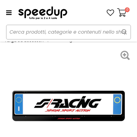
0
Carrello
Home
Auto
Accessori esterni auto
Portatarga - SIMONI RACING
Targa ed accessori