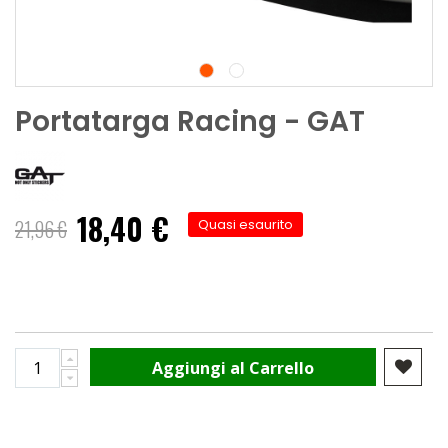
Portatarga Racing - GAT
18,40 €
Prezzo
21,96 €
Quasi esaurito
speciale
Aggiungi al Carrello