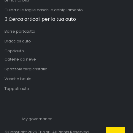
Le novità bici
Guida alle taglie caschi e abbigliamento
Cerca articoli per la tua auto
Barre portatutto
Braccioli auto
Copriauto
Catene da neve
Spazzole tergicristallo
Vasche baule
Tappeti auto
My governance
©Copyright 2026 Trio srl. All Rights Reserved.