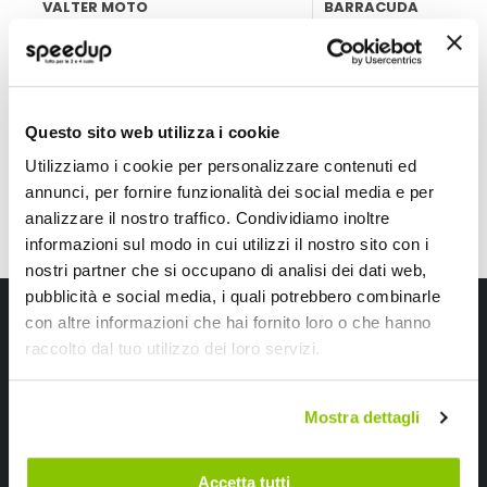
VALTER MOTO
BARRACUDA
Acciaio
Regolabile
39,60 €
69,25 €
Spedizione gratuita!
Questo sito web utilizza i cookie
Utilizziamo i cookie per personalizzare contenuti ed
annunci, per fornire funzionalità dei social media e per
analizzare il nostro traffico. Condividiamo inoltre
informazioni sul modo in cui utilizzi il nostro sito con i
nostri partner che si occupano di analisi dei dati web,
pubblicità e social media, i quali potrebbero combinarle
Iscriviti alla newsletter Speedup
con altre informazioni che hai fornito loro o che hanno
raccolto dal tuo utilizzo dei loro servizi.
Ricevi subito uno sconto del 10% per il tuo primo acquisto online!
Mostra dettagli
Accetta tutti