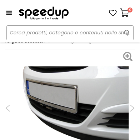
0
Carrello
Home
Auto
Accessori esterni auto
Portatarga Racing - GAT
Targa ed accessori