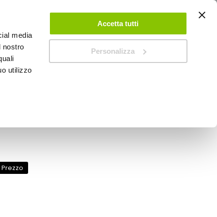
ACCEDI
CREA UN ACCOUNT
CONTATTACI
Accetta tutti
cial media
0
Carrello
l nostro
Personalizza
quali
o utilizzo
SPEEDUP MAGAZINE
uck - LAMPA
r Prezzo