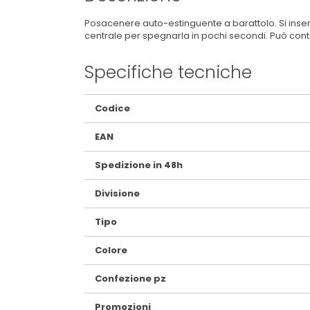
Posacenere auto-estinguente a barattolo. Si inseri
centrale per spegnarla in pochi secondi. Può cont
Specifiche tecniche
Maggiori
Codice
Informazioni
EAN
Spedizione in 48h
Divisione
Tipo
Colore
Confezione pz
Promozioni