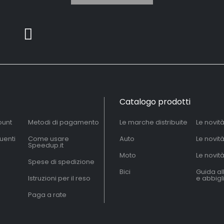
Catalogo prodotti
ount
Metodi di pagamento
Le marche distribuite
Le novit
uenti
Come usare
Auto
Le novit
Speedup.it
Moto
Le novità
Spese di spedizione
Bici
Guida al
Istruzioni per il reso
e abbig
Paga a rate