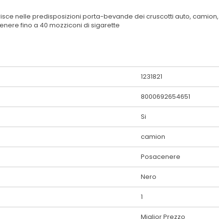
sce nelle predisposizioni porta-bevande dei cruscotti auto, camion, ca
enere fino a 40 mozziconi di sigarette
1231821
8000692654651
Si
camion
Posacenere
Nero
1
Miglior Prezzo