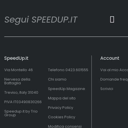
Segui SPEEDUP.IT
SpeedUp.it
Account
Via Montello 46
Telefono
0423.601555
Vai al mio Acc
Nervesa della
Chi siamo
Domande freq
Battaglia
SpeedUp Magazine
Scrivici
Treviso, Italy 31040
Mappa del sito
PIVA IT03490830266
Privacy Policy
Speedup.it by Trio
Group
Cookies Policy
Modifica consensi