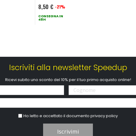
8,50 €
-21%
Prezzo
speciale
CONSEGNA IN
48H
Iscriviti alla newsletter Speedup
Ricevi subito uno sconto del 10% per il tuo primo acquisto online!
Ho letto e accettato il documento
privacy policy
Iscrivimi