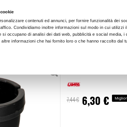
 cookie
rsonalizzare contenuti ed annunci, per fornire funzionalità dei so
raffico. Condividiamo inoltre informazioni sul modo in cui utilizzi i
e si occupano di analisi dei dati web, pubblicità e social media, i 
ltre informazioni che hai fornito loro o che hanno raccolto dal tu
OOR
Posacenere Truck - LAMPA
essori interni
Posacenere Tr
6,30 €
Prezzo
7,44 €
Miglio
speciale