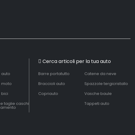
Cerca articoli per la tua auto
à auto
Barre portatutto
Catene da neve
à moto
Braccioli auto
Spazzole tergicristallo
 bici
Copriauto
Vasche baule
le taglie caschi
Tappeti auto
liamento