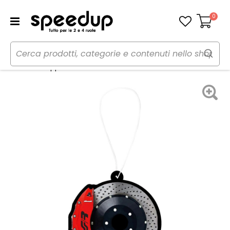
0
Carrello
Home
Auto
Cura dell'auto
Profumi
Profumi da appendere Disco freno - SIMONI RACING