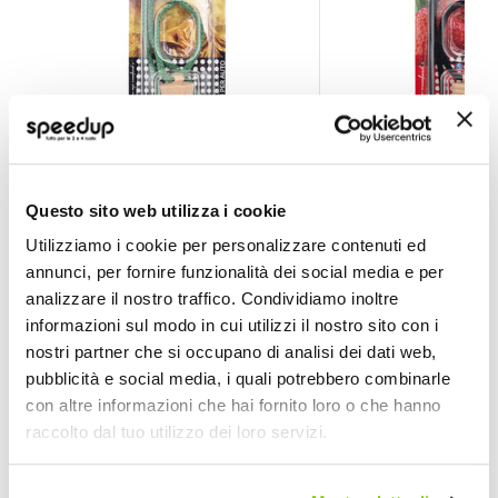
Profumi da appendere Car Zero Milion - RICCI
Profumi da appende
Questo sito web utilizza i cookie
RICCI
RICCI
Utilizziamo i cookie per personalizzare contenuti ed
4,5ml
4,5ml
annunci, per fornire funzionalità dei social media e per
4,45 €
4,45 €
analizzare il nostro traffico. Condividiamo inoltre
informazioni sul modo in cui utilizzi il nostro sito con i
CONSEGNA IN 48H
CONSEGNA IN 48H
nostri partner che si occupano di analisi dei dati web,
pubblicità e social media, i quali potrebbero combinarle
con altre informazioni che hai fornito loro o che hanno
raccolto dal tuo utilizzo dei loro servizi.