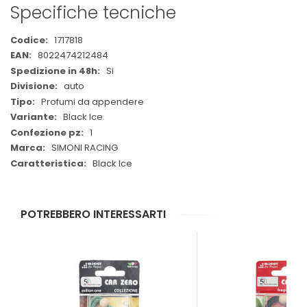
Specifiche tecniche
Maggiori
1717818
Informazioni
8022474212484
Si
auto
Profumi da appendere
Black Ice
1
SIMONI RACING
Black Ice
POTREBBERO INTERESSARTI