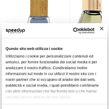
Profumi da appendere Prestige Wood - AROMA CAR
Profumi da append
Questo sito web utilizza i cookie
Utilizziamo i cookie per personalizzare contenuti ed
AROMA CAR
AROMA CAR
Onyx
Legno
annunci, per fornire funzionalità dei social media e per
5,10 €
5,10 €
analizzare il nostro traffico. Condividiamo inoltre
informazioni sul modo in cui utilizzi il nostro sito con i
CONSEGNA IN 48H
CONSEGNA IN 48H
nostri partner che si occupano di analisi dei dati web,
pubblicità e social media, i quali potrebbero combinarle
con altre informazioni che hai fornito loro o che hanno
raccolto dal tuo utilizzo dei loro servizi.