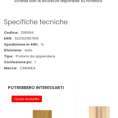
Scheda dati di sicurezza disponibile su richiesta.
Specifiche tecniche
Maggiori
1291094
Informazioni
3221321907619
Si
auto
Profumi da appendere
1
CARLINEA
POTREBBERO INTERESSARTI
Quasi esaurito