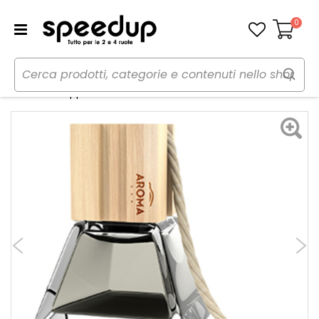
0
Carrello
Home
Auto
Cura dell'auto
Profumi
Profumi da appendere PRESTIGE WOOD Silver - AROMA CAR