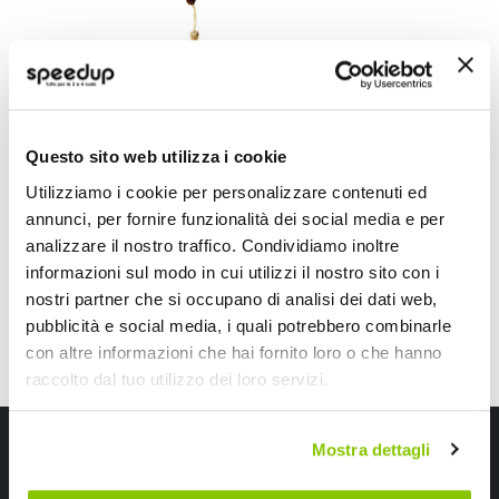
Profumi da appendere - CARLINEA
Questo sito web utilizza i cookie
CARLINEA
Utilizziamo i cookie per personalizzare contenuti ed
5,30 €
annunci, per fornire funzionalità dei social media e per
analizzare il nostro traffico. Condividiamo inoltre
CONSEGNA IN 48H
informazioni sul modo in cui utilizzi il nostro sito con i
nostri partner che si occupano di analisi dei dati web,
pubblicità e social media, i quali potrebbero combinarle
con altre informazioni che hai fornito loro o che hanno
raccolto dal tuo utilizzo dei loro servizi.
Iscriviti alla newsletter Speedup
Mostra dettagli
Ricevi subito uno sconto del 10% per il tuo primo acquisto online!