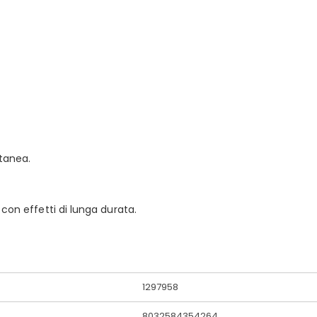
tanea.
 con effetti di lunga durata.
1297958
8032584354264