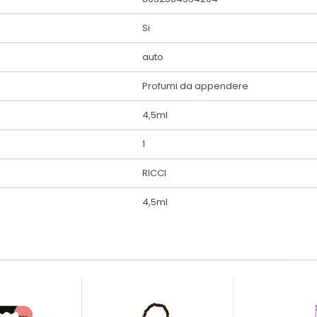
Si
auto
Profumi da appendere
4,5ml
1
RICCI
4,5ml