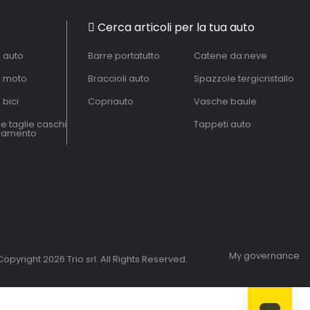
Cerca articoli per la tua auto
à auto
Barre portatutto
Catene da neve
à moto
Braccioli auto
Spazzole tergicristallo
 bici
Copriauto
Vasche baule
le taglie caschi
Tappeti auto
liamento
My governance
opyright 2026 Trio srl. All Rights Reserved.