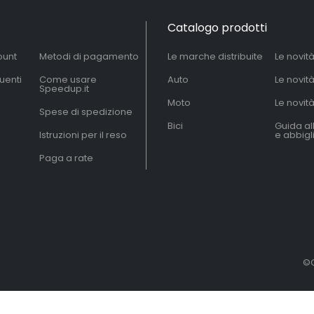
Catalogo prodotti
ount
Metodi di pagamento
Le marche distribuite
Le novit
uenti
Come usare
Auto
Le novit
Speedup.it
Moto
Le novità
Spese di spedizione
Bici
Guida al
Istruzioni per il reso
e abbig
Paga a rate
©C