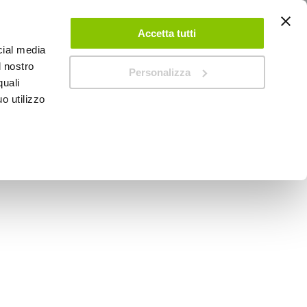
ACCEDI
CREA UN ACCOUNT
CONTATTACI
Accetta tutti
cial media
0
Carrello
l nostro
Personalizza
quali
o utilizzo
SPEEDUP MAGAZINE
endere - RICCI 4,5ml