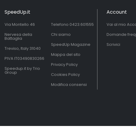
SpeedUp.it
Account
Via Montello 46
Telefono
0423.601555
Vai al mio Acc
Nervesa della
Chi siamo
Domande freq
Battaglia
SpeedUp Magazine
Scrivici
Treviso, Italy 31040
Mappa del sito
PIVA IT03490830266
Privacy Policy
Speedup.it by Trio
Group
Cookies Policy
Modifica consensi