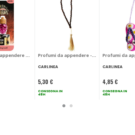
Gold - AROMA CAR
 appendere Dia De Los Muertos Pomegranate - AROMA CAR
Profumi da appendere - CARLINEA
Profumi da ap
CARLINEA
CARLINEA
5,30 €
4,85 €
CONSEGNA IN
CONSEGNA IN
48H
48H