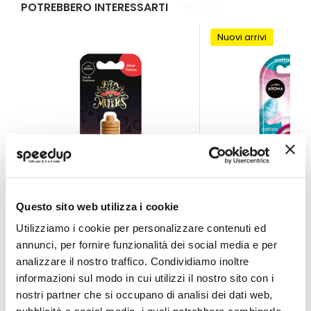
POTREBBERO INTERESSARTI
Nuovi arrivi
Questo sito web utilizza i cookie
Profumi da appendere Dia De Los Muertos Silver Tat
Profumi da append
Utilizziamo i cookie per personalizzare contenuti ed
annunci, per fornire funzionalità dei social media e per
AROMA CAR
AROMA CAR
6,5ml
4,5ml
analizzare il nostro traffico. Condividiamo inoltre
informazioni sul modo in cui utilizzi il nostro sito con i
4,65 €
4,05 €
nostri partner che si occupano di analisi dei dati web,
CONSEGNA IN 48H
CONSEGNA IN 48H