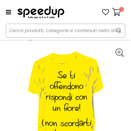
0
Carrello
Home
Auto
Cura dell'auto
Profumi
Profumi da appendere T-Shirt - RICCI