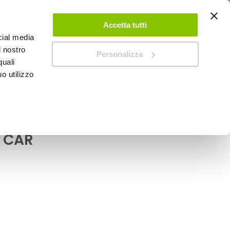
ACCEDI
CREA UN ACCOUNT
CONTATTACI
Accetta tutti
cial media
0
Carrello
l nostro
Personalizza
quali
o utilizzo
SPEEDUP MAGAZINE
chetta aria CLIPS
 CAR