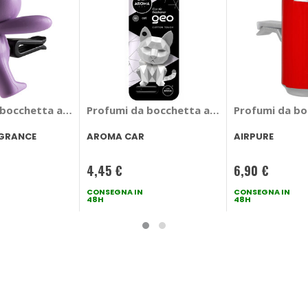
 Vanilla - MR MRS FRAGRANCE
 bocchetta aria Gigi - MR MRS FRAGRANCE
Profumi da bocchetta aria Geo Cat Cotto
Profumi da boc
AGRANCE
AROMA CAR
AIRPURE
4,45 €
6,90 €
CONSEGNA IN
CONSEGNA IN
48H
48H