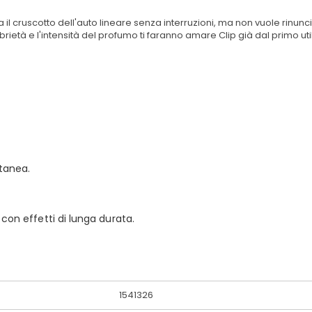
a il cruscotto dell'auto lineare senza interruzioni, ma non vuole rin
rietà e l'intensità del profumo ti faranno amare Clip già dal primo uti
tanea.
 con effetti di lunga durata.
1541326