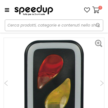
0
Carrello
Home
Auto
Cura dell'auto
Profumi
Profumi da bocchetta aria Double Fresh - LAMPA