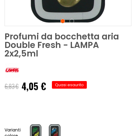
Profumi da bocchetta aria
Double Fresh - LAMPA
2x2,5ml
4,05 €
Prezzo
6,83 €
Quasi esaurito
speciale
Varianti
colore