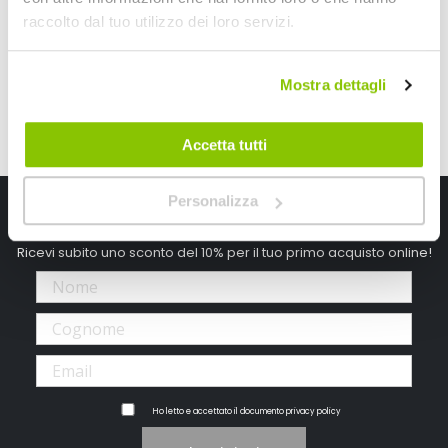
CONSEGNA IN 48H
CONSEGNA IN 48H
raccolto dal tuo utilizzo dei loro servizi.
Mostra dettagli
Accetta tutti
Personalizza
Iscriviti alla newsletter Speedup
Ricevi subito uno sconto del 10% per il tuo primo acquisto online!
Ho letto e accettato il documento
privacy policy