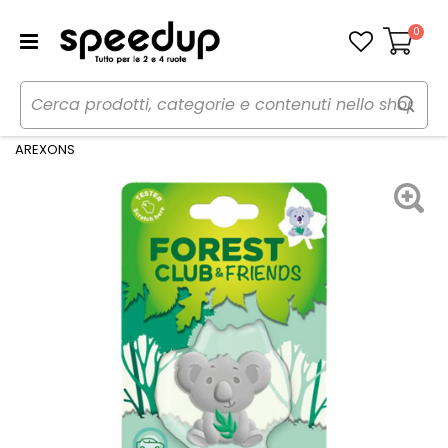
0
Carrello
Home
Auto
Cura dell'auto
Profumi
Profumi da bocchetta aria Forest Club & Friends Koala -
AREXONS