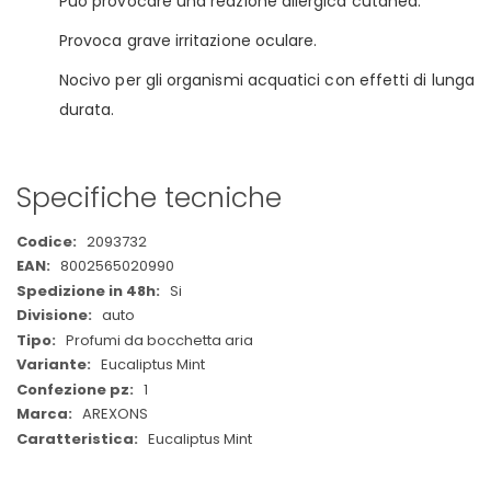
Può provocare una reazione allergica cutanea.
Provoca grave irritazione oculare.
Nocivo per gli organismi acquatici con effetti di lunga
durata.
Specifiche tecniche
Maggiori
2093732
Informazioni
8002565020990
Si
auto
Profumi da bocchetta aria
Eucaliptus Mint
1
AREXONS
Eucaliptus Mint