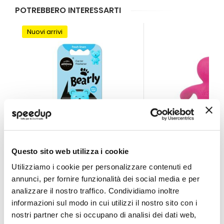
POTREBBERO INTERESSARTI
Nuovi arrivi
Questo sito web utilizza i cookie
Profumi da bocchetta aria Bearly Fresh Linen - AROM
Profumi da bocchet
Utilizziamo i cookie per personalizzare contenuti ed
annunci, per fornire funzionalità dei social media e per
AROMA CAR
MR MRS FRAGRANCE
analizzare il nostro traffico. Condividiamo inoltre
Fucsia Citrus & Musk 5
informazioni sul modo in cui utilizzi il nostro sito con i
4,65 €
5,45 €
nostri partner che si occupano di analisi dei dati web,