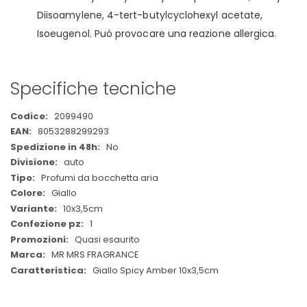
Diisoamylene, 4-tert-butylcyclohexyl acetate,
Isoeugenol. Può provocare una reazione allergica.
Specifiche tecniche
Maggiori
2099490
Informazioni
8053288299293
No
auto
Profumi da bocchetta aria
Giallo
10x3,5cm
1
Quasi esaurito
MR MRS FRAGRANCE
Giallo Spicy Amber 10x3,5cm