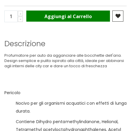
Aggiungi al Carrello
Descrizione
Profumatore per auto da agganciare alle bocchette dell'aria.
Design semplice e pulito ispirato alla città, ideale per abbinarsi
agli interni delle city car e dare un tocco di freschezza
Pericolo
Nocivo per gli organismi acquatici con effetti di lunga
durata.
Contiene Dihydro pentamethylindanone, Helional,
Tetramethyl acetyloctahydronaphthalenes, Acetyl