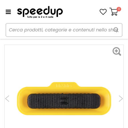
0
Carrello
Home
Auto
Cura dell'auto
Profumi
Profumi da bocchetta aria Mio - MR MRS FRAGRANCE