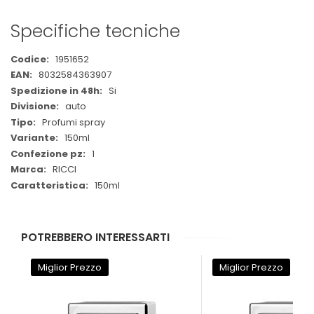
Specifiche tecniche
Maggiori
1951652
Informazioni
8032584363907
Si
auto
Profumi spray
150ml
1
RICCI
150ml
POTREBBERO INTERESSARTI
Miglior Prezzo
Miglior Prezzo