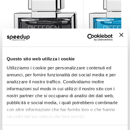
Profumi spray Differen - SIMONI RACING
Profumi spray Diff
Questo sito web utilizza i cookie
Utilizziamo i cookie per personalizzare contenuti ed
SIMONI RACING
SIMONI RACING
annunci, per fornire funzionalità dei social media e per
analizzare il nostro traffico. Condividiamo inoltre
9,90 €
9,90 €
-18%
-18%
Prezzo
Prezzo
informazioni sul modo in cui utilizzi il nostro sito con i
speciale
CONSEGNA IN 48H
speciale
CONSEGNA IN 48H
nostri partner che si occupano di analisi dei dati web,
pubblicità e social media, i quali potrebbero combinarle
con altre informazioni che hai fornito loro o che hanno
raccolto dal tuo utilizzo dei loro servizi.