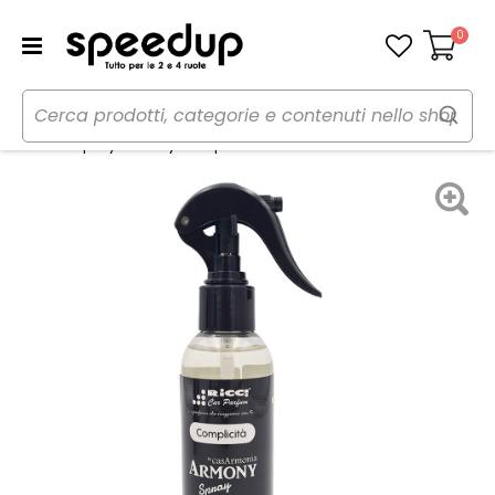
0
Carrello
Home
Auto
Cura dell'auto
Profumi
Profumi spray Armony Complicità - RICCI