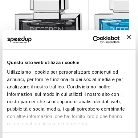
Profumi spray Differen - SIMONI RACING
Profumi spray Diff
Questo sito web utilizza i cookie
Utilizziamo i cookie per personalizzare contenuti ed
SIMONI RACING
SIMONI RACING
annunci, per fornire funzionalità dei social media e per
analizzare il nostro traffico. Condividiamo inoltre
9,90 €
9,90 €
-18%
-18%
Prezzo
Prezzo
informazioni sul modo in cui utilizzi il nostro sito con i
speciale
CONSEGNA IN 48H
speciale
CONSEGNA IN 48H
nostri partner che si occupano di analisi dei dati web,
pubblicità e social media, i quali potrebbero combinarle
con altre informazioni che hai fornito loro o che hanno
raccolto dal tuo utilizzo dei loro servizi.