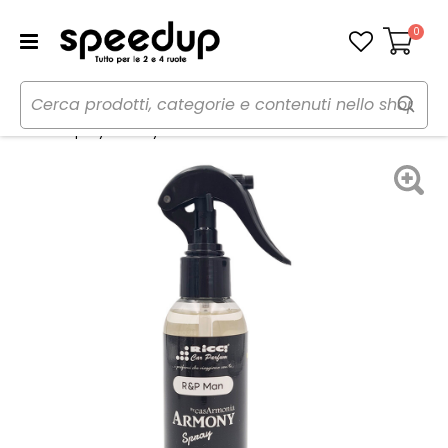
0
Carrello
Home
Auto
Cura dell'auto
Profumi
Profumi spray Armony R&P - RICCI