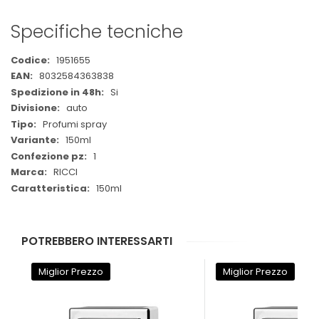
Specifiche tecniche
Maggiori
1951655
Informazioni
8032584363838
Si
auto
Profumi spray
150ml
1
RICCI
150ml
POTREBBERO INTERESSARTI
Miglior Prezzo
Miglior Prezzo