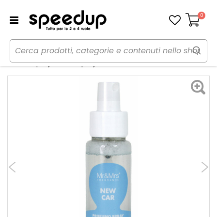
0
Carrello
Home
Auto
Cura dell'auto
Profumi
Profumi spray Cesare Spray - MR MRS FRAGRANCE