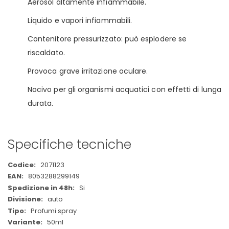
Aerosol altamente infiammabile.
Liquido e vapori infiammabili.
Contenitore pressurizzato: può esplodere se
riscaldato.
Provoca grave irritazione oculare.
Nocivo per gli organismi acquatici con effetti di lunga
durata.
Specifiche tecniche
Maggiori
2071123
Informazioni
8053288299149
Si
auto
Profumi spray
50ml