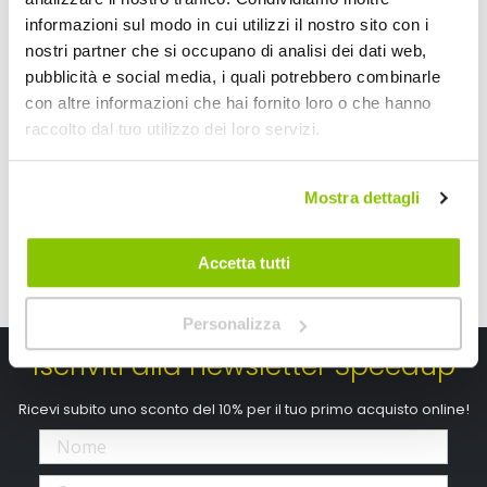
Profumi spray SPRAY XXL Black Jack - AROMA CAR
Profumi spray SPRA
informazioni sul modo in cui utilizzi il nostro sito con i
nostri partner che si occupano di analisi dei dati web,
AROMA CAR
AROMA CAR
150ml
150ml
pubblicità e social media, i quali potrebbero combinarle
con altre informazioni che hai fornito loro o che hanno
5,95 €
5,95 €
raccolto dal tuo utilizzo dei loro servizi.
CONSEGNA IN 48H
CONSEGNA IN 48H
Mostra dettagli
Accetta tutti
Personalizza
Iscriviti alla newsletter Speedup
Ricevi subito uno sconto del 10% per il tuo primo acquisto online!