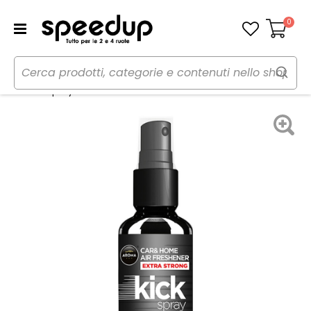
0
Carrello
Home
Auto
Cura dell'auto
Profumi
Profumi spray Kick Black - AROMA CAR