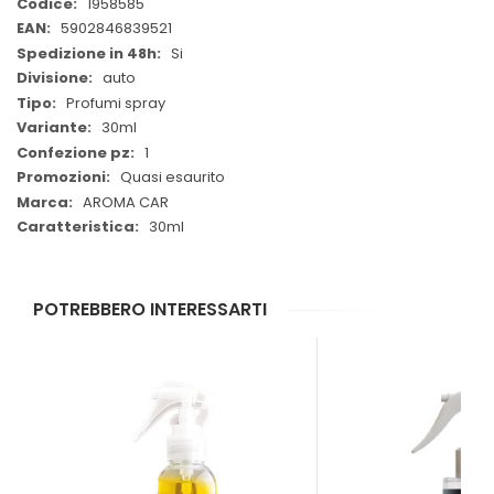
Maggiori
1958585
Informazioni
5902846839521
Si
auto
Profumi spray
30ml
1
Quasi esaurito
AROMA CAR
30ml
POTREBBERO INTERESSARTI