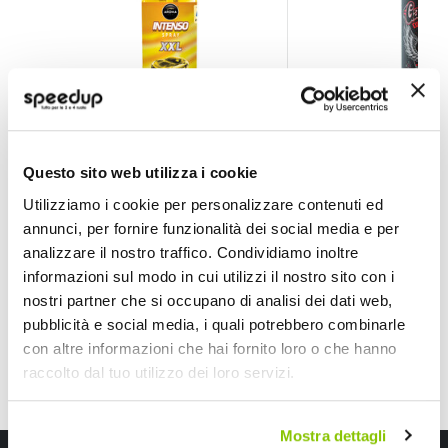
Profumi spray SPRAY XXL Vanilla - AROMA CAR
Profumi spray Gas
Questo sito web utilizza i cookie
AROMA CAR
AROMA CAR
150ml
Utilizziamo i cookie per personalizzare contenuti ed
5,95 €
7,50 €
annunci, per fornire funzionalità dei social media e per
analizzare il nostro traffico. Condividiamo inoltre
CONSEGNA IN 48H
CONSEGNA IN 48H
informazioni sul modo in cui utilizzi il nostro sito con i
nostri partner che si occupano di analisi dei dati web,
pubblicità e social media, i quali potrebbero combinarle
con altre informazioni che hai fornito loro o che hanno
raccolto dal tuo utilizzo dei loro servizi.
Mostra dettagli