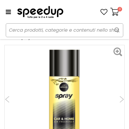
0
Carrello
Home
Auto
Cura dell'auto
Profumi
Profumi spray PUMP SPRAY Black - AROMA CAR