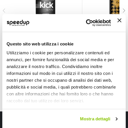
Profumi spray Kick Black - AROMA CAR
Profumi spray PRES
AROMA CAR
AROMA CAR
Questo sito web utilizza i cookie
30ml
Utilizziamo i cookie per personalizzare contenuti ed
4,65 €
5,95 €
annunci, per fornire funzionalità dei social media e per
CONSEGNA IN 48H
CONSEGNA IN 48H
analizzare il nostro traffico. Condividiamo inoltre
informazioni sul modo in cui utilizzi il nostro sito con i
nostri partner che si occupano di analisi dei dati web,
pubblicità e social media, i quali potrebbero combinarle
con altre informazioni che hai fornito loro o che hanno
raccolto dal tuo utilizzo dei loro servizi.
Mostra dettagli
Iscriviti alla newsletter Speedup