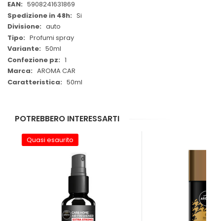
Informazioni
5908241631869
Si
auto
Profumi spray
50ml
1
AROMA CAR
50ml
POTREBBERO INTERESSARTI
Quasi esaurito