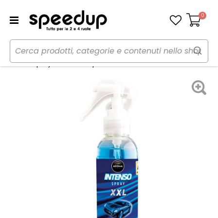
0
Carrello
Home
Auto
Cura dell'auto
Profumi
Profumi spray SPRAY XXL Aqua Blue - AROMA CAR