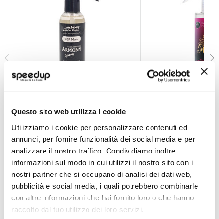
Profumi spray Armony R&P - RICCI
Profumi spray Dia 
RICCI
AROMA CAR
Questo sito web utilizza i cookie
150ml
150ml
Utilizziamo i cookie per personalizzare contenuti ed
9,30 €
7,50 €
annunci, per fornire funzionalità dei social media e per
CONSEGNA IN 48H
CONSEGNA IN 48H
analizzare il nostro traffico. Condividiamo inoltre
informazioni sul modo in cui utilizzi il nostro sito con i
nostri partner che si occupano di analisi dei dati web,
pubblicità e social media, i quali potrebbero combinarle
con altre informazioni che hai fornito loro o che hanno
raccolto dal tuo utilizzo dei loro servizi.