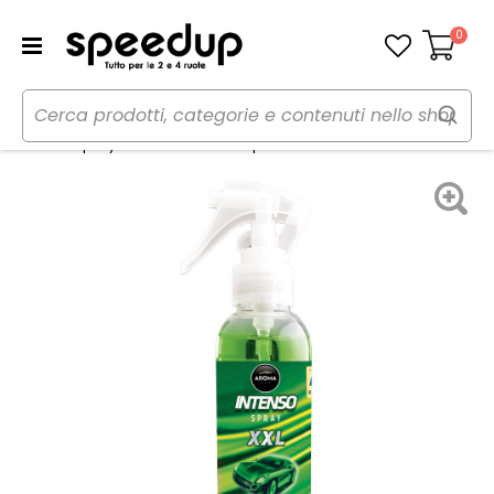
0
Carrello
Home
Auto
Cura dell'auto
Profumi
Profumi spray SPRAY XXL Citrus Squash - AROMA CAR