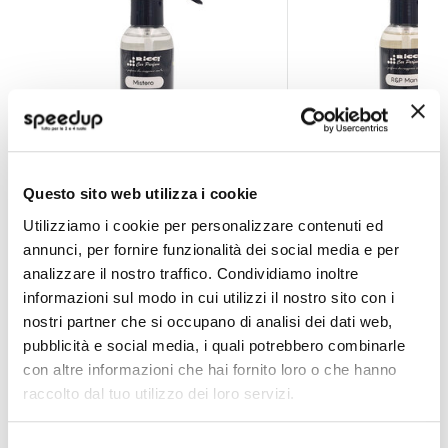
Profumi spray Armony Mistero - RICCI
Profumi spray Armo
Questo sito web utilizza i cookie
RICCI
RICCI
Utilizziamo i cookie per personalizzare contenuti ed
150ml
150ml
annunci, per fornire funzionalità dei social media e per
9,30 €
9,30 €
analizzare il nostro traffico. Condividiamo inoltre
informazioni sul modo in cui utilizzi il nostro sito con i
CONSEGNA IN 48H
CONSEGNA IN 48H
nostri partner che si occupano di analisi dei dati web,
pubblicità e social media, i quali potrebbero combinarle
con altre informazioni che hai fornito loro o che hanno
raccolto dal tuo utilizzo dei loro servizi.