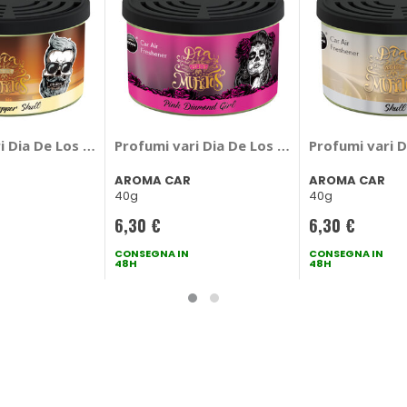
iamond Girls - AROMA CAR
ri Dia De Los Muertos Oud & Pepper - AROMA CAR
Profumi vari Dia De Los Muertos Pink Dia
Profumi vari 
AROMA CAR
AROMA CAR
40g
40g
6,30 €
6,30 €
CONSEGNA IN
CONSEGNA IN
48H
48H