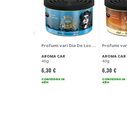
Profumi vari Dia De Los Muertos Blue D
Profumi va
AROMA CAR
AROMA CAR
40g
40g
6,30 €
6,30 €
CONSEGNA IN
CONSEGNA IN
48H
48H