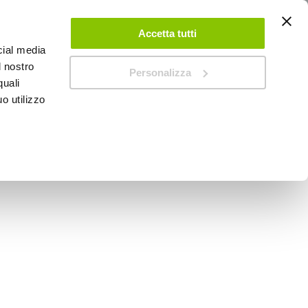
ACCEDI
CREA UN ACCOUNT
CONTATTACI
Accetta tutti
cial media
0
Carrello
l nostro
Personalizza
quali
o utilizzo
SPEEDUP MAGAZINE
ORGANIC Aqua - AROMA