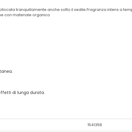
ollocata tranquillamente anche sotto il sedile.Fragranza intens a temp
e con materiale organico
tanea.
ffetti di lunga durata.
1541358