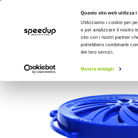
Questo sito web utilizza i
Utilizziamo i cookie per pe
e per analizzare il nostro t
sito con i nostri partner ch
potrebbero combinarle con a
AUTO
MOTO
BICI
OUTD
dei loro servizi.
Home
Auto
Cura dell'auto
Profumi
Mostra dettagli