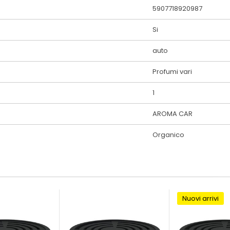
5907718920987
Si
auto
Profumi vari
1
AROMA CAR
Organico
Nuovi arrivi