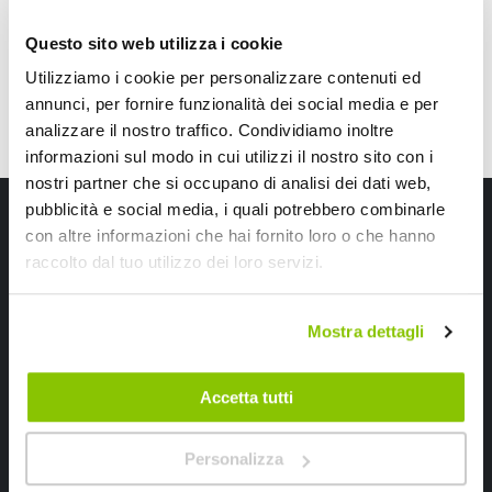
Questo sito web utilizza i cookie
Utilizziamo i cookie per personalizzare contenuti ed
annunci, per fornire funzionalità dei social media e per
analizzare il nostro traffico. Condividiamo inoltre
informazioni sul modo in cui utilizzi il nostro sito con i
nostri partner che si occupano di analisi dei dati web,
Iscriviti alla newsletter Speedup
pubblicità e social media, i quali potrebbero combinarle
con altre informazioni che hai fornito loro o che hanno
Ricevi subito uno sconto del 10% per il tuo primo acquisto online!
raccolto dal tuo utilizzo dei loro servizi.
Mostra dettagli
Accetta tutti
Ho letto e accettato il documento
privacy policy
Personalizza
Iscrivimi