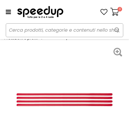
0
Carrello
Home
Auto
Tuning esterno e pellicole
Protezioni porta - LAMPA
Protezioni e profili