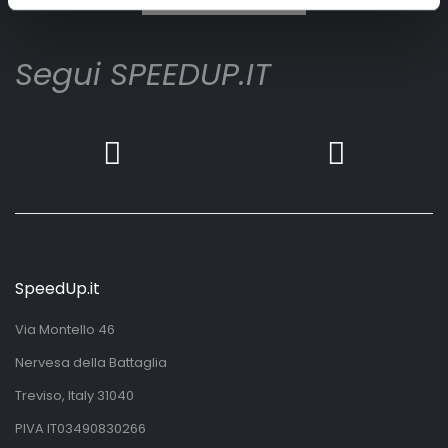
Segui SPEEDUP.IT
SpeedUp.it
Via Montello 46
Nervesa della Battaglia
Treviso, Italy 31040
PIVA IT03490830266