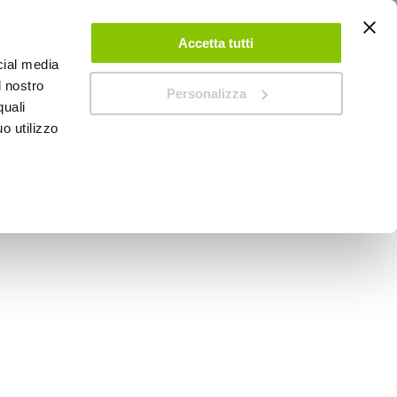
ACCEDI
CREA UN ACCOUNT
CONTATTACI
Accetta tutti
cial media
0
Carrello
l nostro
Personalizza
quali
o utilizzo
SPEEDUP MAGAZINE
a Scroll XL - BBROS