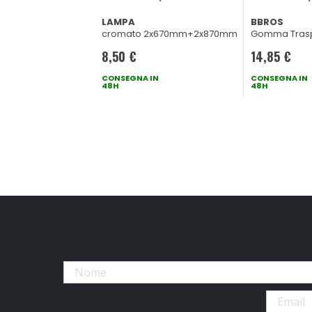
LAMPA
BBROS
cromato 2x670mm+2x870mm
Gomma Tras
Universale 5
8,50 €
14,85 €
CONSEGNA IN
CONSEGNA IN
48H
48H