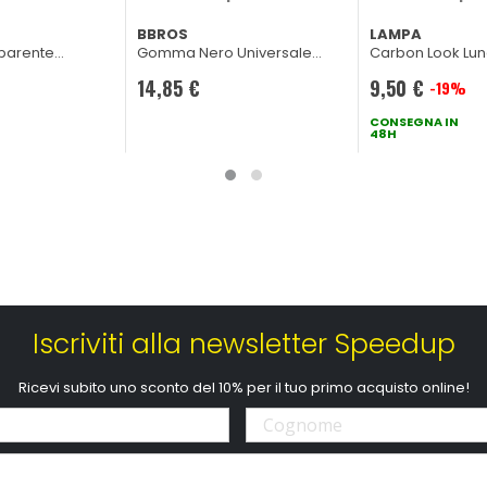
BBROS
LAMPA
parente
Gomma Nero Universale
Carbon Look Lu
00cm
500cm
138mm
14,85 €
9,50 €
-19%
Prezzo
speciale
CONSEGNA IN
48H
Iscriviti alla newsletter Speedup
Ricevi subito uno sconto del 10% per il tuo primo acquisto online!