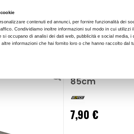
 cookie
rsonalizzare contenuti ed annunci, per fornire funzionalità dei so
raffico. Condividiamo inoltre informazioni sul modo in cui utilizzi i
e si occupano di analisi dei dati web, pubblicità e social media, i 
ltre informazioni che hai fornito loro o che hanno raccolto dal tu
OOR
Protezioni porta Scroll XL - BBROS
Protezioni e profili
Protezioni port
85cm
7,90 €