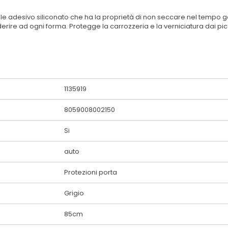
le adesivo siliconato che ha la proprietà di non seccare nel tempo g
ire ad ogni forma. Protegge la carrozzeria e la verniciatura dai piccol
1135919
8059008002150
Si
auto
Protezioni porta
Grigio
85cm