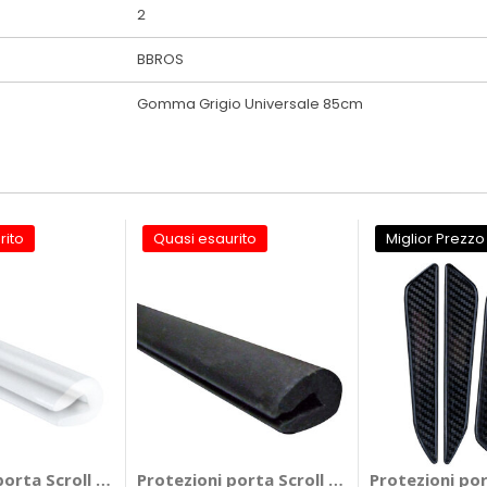
2
BBROS
Gomma Grigio Universale 85cm
rito
Quasi esaurito
Miglior Prezzo
porta Scroll XXL - BBROS
Protezioni porta Scroll XXL - BBROS
Protezioni po