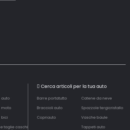
Cerca articoli per la tua auto
à auto
Barre portatutto
Catene da neve
à moto
Braccioli auto
Spazzole tergicristallo
 bici
Copriauto
Vasche baule
le taglie caschi
Tappeti auto