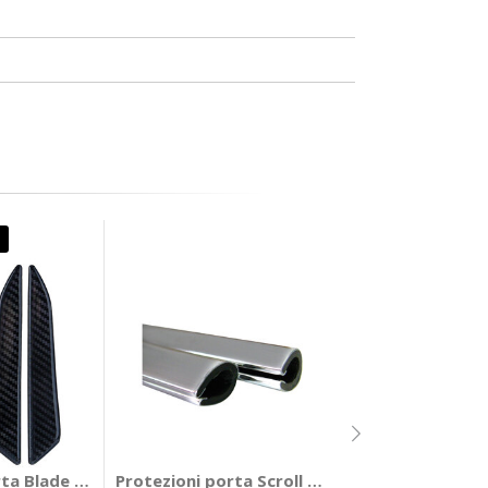
Quasi esaurito
Protezioni port
rta Blade - LAMPA
Protezioni porta Scroll XL - BBROS