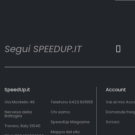
Segui SPEEDUP.IT
SpeedUp.it
Account
Via Montello 46
Telefono
0423.601555
Vai al mio Acc
Nervesa della
Chi siamo
Domande freq
Battaglia
SpeedUp Magazine
Scrivici
Treviso, Italy 31040
Mappa del sito