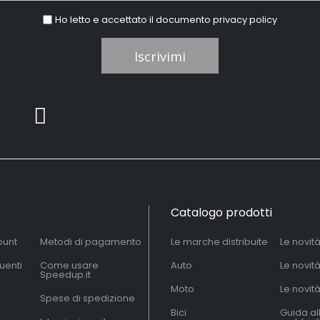
Ho letto e accettato il documento
privacy policy
Iscrivimi
Catalogo prodotti
ount
Metodi di pagamento
Le marche distribuite
Le novit
uenti
Come usare
Auto
Le novit
Speedup.it
Moto
Le novità
Spese di spedizione
Bici
Guida al