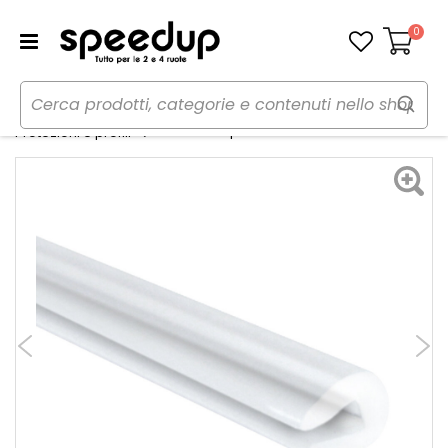
0
Carrello
Home
Auto
Tuning esterno e pellicole
Protezioni porta Scroll XXL - BBROS
Protezioni e profili