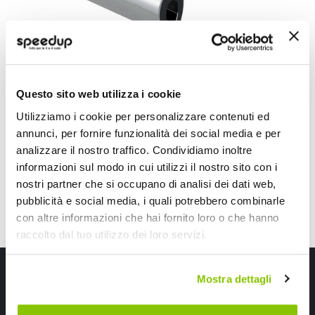
Protezioni porta Scroll XXL - BBROS
Questo sito web utilizza i cookie
BBROS
Gomma Cromato Universale 500cm
Utilizziamo i cookie per personalizzare contenuti ed
38,60 €
annunci, per fornire funzionalità dei social media e per
analizzare il nostro traffico. Condividiamo inoltre
CONSEGNA IN 48H
informazioni sul modo in cui utilizzi il nostro sito con i
nostri partner che si occupano di analisi dei dati web,
pubblicità e social media, i quali potrebbero combinarle
con altre informazioni che hai fornito loro o che hanno
raccolto dal tuo utilizzo dei loro servizi.
Iscriviti alla newsletter Speedup
Mostra dettagli
Ricevi subito uno sconto del 10% per il tuo primo acquisto online!