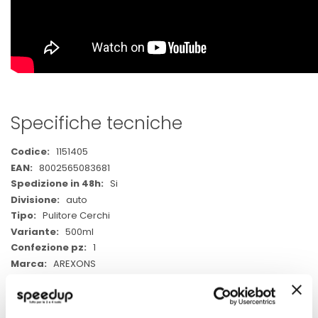
Specifiche tecniche
Maggiori
1151405
Informazioni
8002565083681
Si
auto
Pulitore Cerchi
500ml
1
AREXONS
500ml