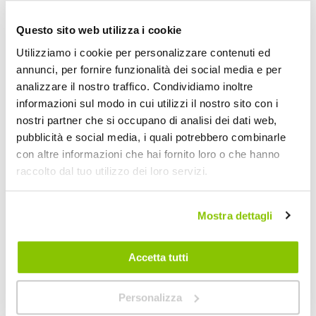
POTREBBERO INTERESSARTI
Questo sito web utilizza i cookie
Miglior Prezzo
Nuovi arrivi
Utilizziamo i cookie per personalizzare contenuti ed
annunci, per fornire funzionalità dei social media e per
analizzare il nostro traffico. Condividiamo inoltre
informazioni sul modo in cui utilizzi il nostro sito con i
nostri partner che si occupano di analisi dei dati web,
pubblicità e social media, i quali potrebbero combinarle
con altre informazioni che hai fornito loro o che hanno
raccolto dal tuo utilizzo dei loro servizi.
Mostra dettagli
Pulitore Cerchi Hot Rims Black Wheel Cleaner - MEGUI
Pulitore Cerchi Man
Accetta tutti
MEGUIARS
MAFRA
709ml
1l
19,80 €
13,85 €
-15%
Prezzo
Personalizza