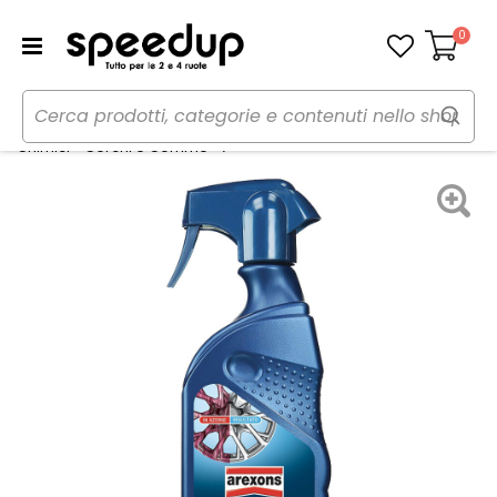
0
Carrello
Home
Auto
Cura dell'auto
Pulitore Cerchi - AREXONS
Chimici - Cerchi e Gomme