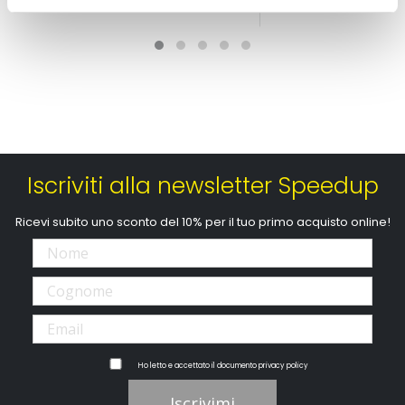
speciale
CONSEGNA IN 48H
CONSEGNA IN 48H
Iscriviti alla newsletter Speedup
Ricevi subito uno sconto del 10% per il tuo primo acquisto online!
Ho letto e accettato il documento
privacy policy
Iscrivimi