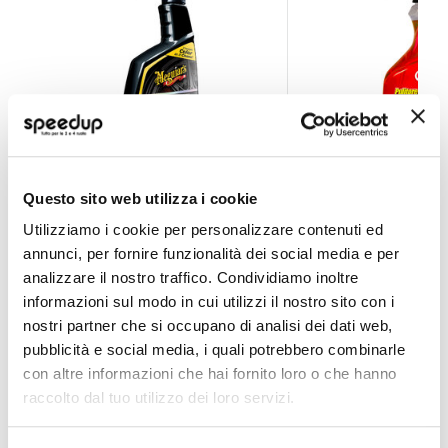
Pulitore Cerchi Ultimate All Wheel Cleaner - MEGUIARS
Pulitore Cerchi Cer
Questo sito web utilizza i cookie
MEGUIARS
MA-FRA
Utilizziamo i cookie per personalizzare contenuti ed
709ml
500ml
annunci, per fornire funzionalità dei social media e per
20,75 €
6,90 €
-16%
-30%
analizzare il nostro traffico. Condividiamo inoltre
Prezzo
Prezzo
informazioni sul modo in cui utilizzi il nostro sito con i
speciale
CONSEGNA IN 48H
speciale
CONSEGNA IN 48H
nostri partner che si occupano di analisi dei dati web,
pubblicità e social media, i quali potrebbero combinarle
con altre informazioni che hai fornito loro o che hanno
raccolto dal tuo utilizzo dei loro servizi.