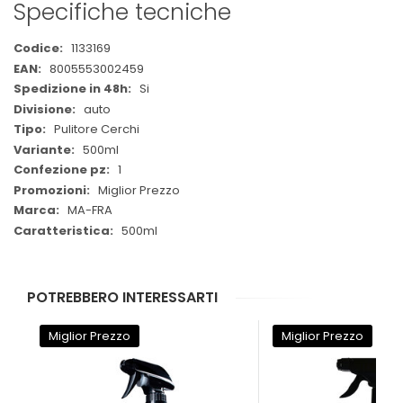
Specifiche tecniche
Maggiori
1133169
Informazioni
8005553002459
Si
auto
Pulitore Cerchi
500ml
1
Miglior Prezzo
MA-FRA
500ml
POTREBBERO INTERESSARTI
Miglior Prezzo
Miglior Prezzo