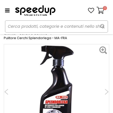
0
Carrello
Home
Auto
Cura dell'auto
Chimici - Cerchi e Gomme
Pulitore Cerchi Splendorlega - MA-FRA