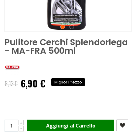
Pulitore Cerchi Splendorlega
- MA-FRA 500ml
6,90 €
Prezzo
8,13 €
Miglior Prezzo
speciale
Aggiungi al Carrello