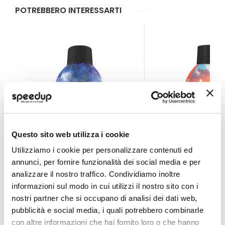
POTREBBERO INTERESSARTI
Questo sito web utilizza i cookie
Utilizziamo i cookie per personalizzare contenuti ed
annunci, per fornire funzionalità dei social media e per
Pulizia climatizzatore Re-Fresher Stargazer - MEGUIA
Pulizia climatizzat
analizzare il nostro traffico. Condividiamo inoltre
MEGUIARS
MEGUIARS
informazioni sul modo in cui utilizzi il nostro sito con i
57gr
57gr
nostri partner che si occupano di analisi dei dati web,
16,80 €
16,80 €
pubblicità e social media, i quali potrebbero combinarle
con altre informazioni che hai fornito loro o che hanno