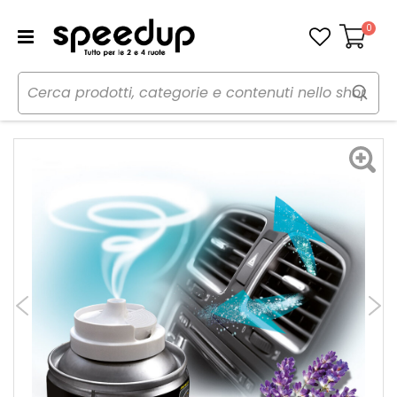
0
Carrello
Home
Auto
Cura dell'auto
Climatizzazione
Pulizia climatizzatore Auto - BBROS