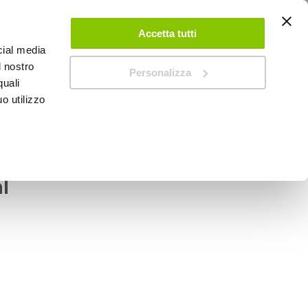
ACCEDI
CREA UN ACCOUNT
CONTATTACI
Accetta tutti
cial media
0
Carrello
l nostro
Personalizza
quali
o utilizzo
SPEEDUP MAGAZINE
zzatore Puri clima -
l