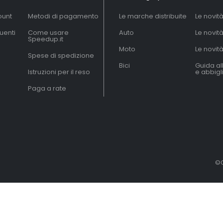
ount
Metodi di pagamento
Le marche distribuite
Le novit
uenti
Come usare
Auto
Le novit
Speedup.it
Moto
Le novità
Spese di spedizione
Bici
Guida al
Istruzioni per il reso
e abbig
Paga a rate
©C