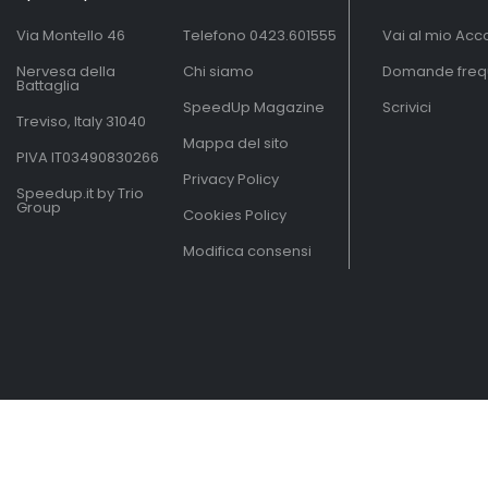
Via Montello 46
Telefono
0423.601555
Vai al mio Acc
Nervesa della
Chi siamo
Domande freq
Battaglia
SpeedUp Magazine
Scrivici
Treviso, Italy 31040
Mappa del sito
PIVA IT03490830266
Privacy Policy
Speedup.it by Trio
Group
Cookies Policy
Modifica consensi