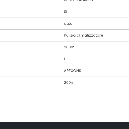
Si
auto
Pulizia climatizzatore
200ml
1
AREXONS
200ml