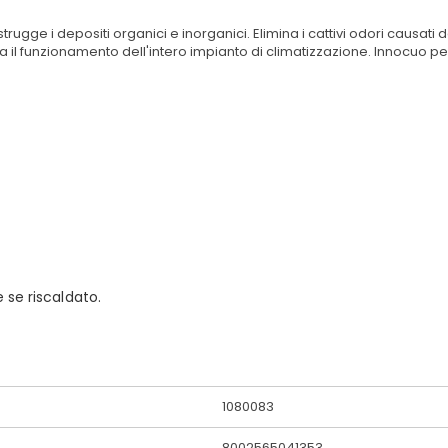
ge i depositi organici e inorganici. Elimina i cattivi odori causati da p
il funzionamento dell'intero impianto di climatizzazione. Innocuo per 
 se riscaldato.
1080083
8002565041353