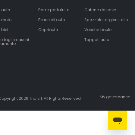
à auto
Barre portatutto
Catene da neve
à moto
Braccioli auto
Spazzole tergicristallo
 bici
Copriauto
Vasche baule
le taglie caschi
Tappeti auto
liamento
My governance
opyright 2026 Trio srl. All Rights Reserved.