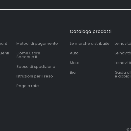
Catalogo prodotti
ount
Metodi di pagamento
Le marche distribuite
Le novit
uenti
Come usare
Auto
Le novit
Speedup.it
Moto
Le novità
Spese di spedizione
Bici
Guida al
Istruzioni per il reso
e abbig
Paga a rate
©C