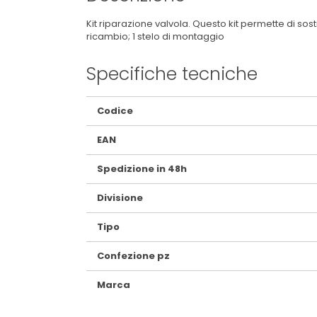
Kit riparazione valvola. Questo kit permette di sos
ricambio; 1 stelo di montaggio
Specifiche tecniche
Maggiori
Codice
Informazioni
EAN
Spedizione in 48h
Divisione
Tipo
Confezione pz
Marca