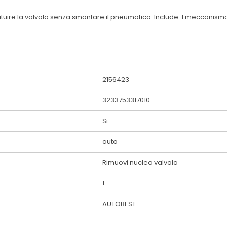
tituire la valvola senza smontare il pneumatico. Include: 1 meccanismo
2156423
3233753317010
Si
auto
Rimuovi nucleo valvola
1
AUTOBEST