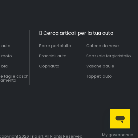
Cerca articoli per la tua auto
à auto
Barre portatutto
Catene da neve
à moto
Braccioli auto
Spazzole tergicristallo
 bici
Copriauto
Vasche baule
le taglie caschi
Tappeti auto
liamento
My governance
opyright 2026 Trio srl. All Rights Reserved.