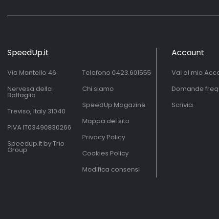
SpeedUp.it
Account
Via Montello 46
Telefono
0423.601555
Vai al mio Acc
Nervesa della
Chi siamo
Domande freq
Battaglia
SpeedUp Magazine
Scrivici
Treviso, Italy 31040
Mappa del sito
PIVA IT03490830266
Privacy Policy
Speedup.it by Trio
Group
Cookies Policy
Modifica consensi