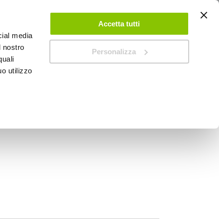
ACCEDI
CREA UN ACCOUNT
CONTATTACI
Accetta tutti
cial media
0
Carrello
l nostro
Personalizza
quali
o utilizzo
SPEEDUP MAGAZINE
o valvola - AUTOBEST