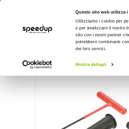
Questo sito web utilizza i
Utilizziamo i cookie per pe
e per analizzare il nostro t
sito con i nostri partner ch
potrebbero combinarle con a
AUTO
MOTO
BICI
OUTD
dei loro servizi.
Home
Auto
Gomme, cerchi e freni
Go
Mostra dettagli