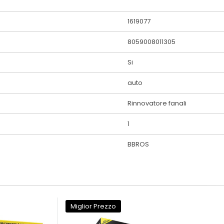
1619077
8059008011305
Si
auto
Rinnovatore fanali
1
BBROS
Miglior Prezzo