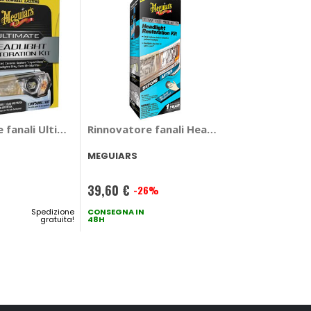
 fanali Ultimate Headlight Restoration Kit - MEGUIARS
Rinnovatore fanali Headlight Restoration 
MEGUIARS
39,60 €
-26%
Prezzo
Spedizione
speciale
CONSEGNA IN
gratuita!
48H