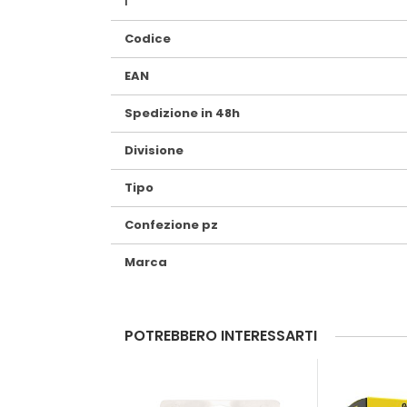
Maggiori
Codice
Informazioni
EAN
Spedizione in 48h
Divisione
Tipo
Confezione pz
Marca
POTREBBERO INTERESSARTI