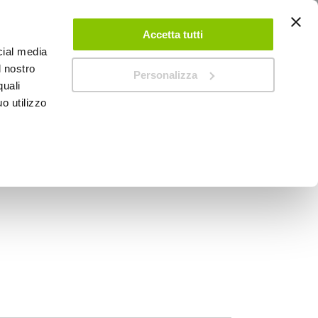
ACCEDI
CREA UN ACCOUNT
CONTATTACI
Accetta tutti
cial media
0
Carrello
l nostro
Personalizza
quali
o utilizzo
SPEEDUP MAGAZINE
nali - BBROS