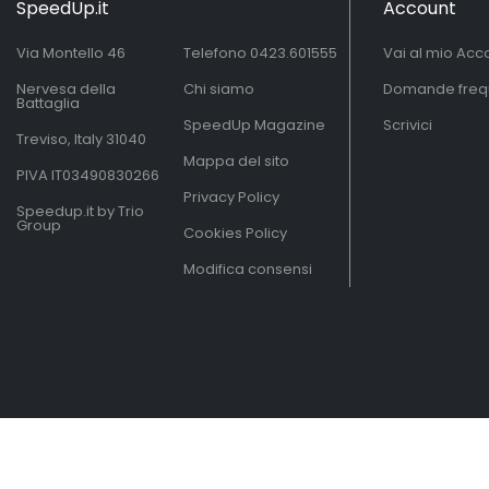
SpeedUp.it
Account
Via Montello 46
Telefono
0423.601555
Vai al mio Acc
Nervesa della
Chi siamo
Domande freq
Battaglia
SpeedUp Magazine
Scrivici
Treviso, Italy 31040
Mappa del sito
PIVA IT03490830266
Privacy Policy
Speedup.it by Trio
Group
Cookies Policy
Modifica consensi