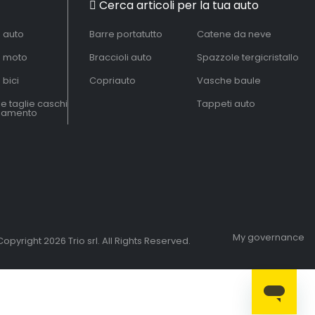
Cerca articoli per la tua auto
à auto
Barre portatutto
Catene da neve
à moto
Braccioli auto
Spazzole tergicristallo
 bici
Copriauto
Vasche baule
le taglie caschi
Tappeti auto
liamento
My governance
opyright 2026 Trio srl. All Rights Reserved.