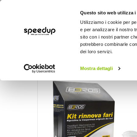
Questo sito web utilizza i
Utilizziamo i cookie per pe
e per analizzare il nostro t
sito con i nostri partner ch
potrebbero combinarle con a
AUTO
MOTO
BICI
OUTD
dei loro servizi.
Home
Auto
Cura dell'auto
Chimici - R
Mostra dettagli