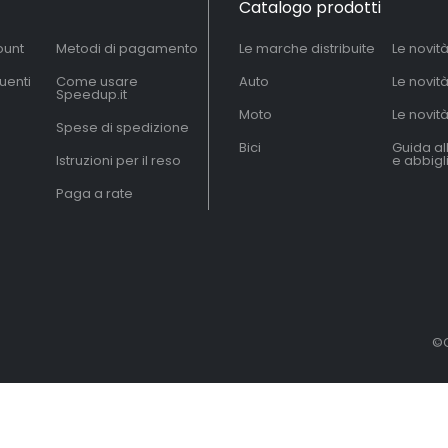
Catalogo prodotti
ount
Metodi di pagamento
Le marche distribuite
Le novit
uenti
Come usare
Auto
Le novit
Speedup.it
Moto
Le novità
Spese di spedizione
Bici
Guida al
Istruzioni per il reso
e abbig
Paga a rate
©C