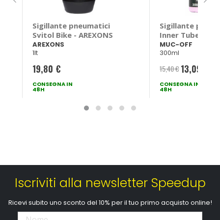
Sigillante pneumatici
Sigillante pneum
Svitol Bike - AREXONS
Inner Tube Seala
MUC-OFF
AREXONS
MUC-OFF
1lt
300ml
19,80 €
13,09 €
15,40 €
-1
Prezzo
CONSEGNA IN
CONSEGNA IN
speciale
48H
48H
Iscriviti alla newsletter Speedup
Ricevi subito uno sconto del 10% per il tuo primo acquisto online!