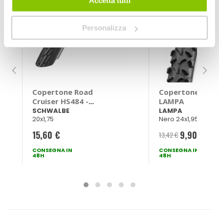
Accetta tutti
Personalizza
Copertone Road
Copertone MTB 
Cruiser HS484 -
LAMPA
SCHWALBE
SCHWALBE
LAMPA
20x1,75
Nero 24x1,95
15,60 €
9,90 €
13,42 €
-2
Prezzo
CONSEGNA IN
CONSEGNA IN
speciale
48H
48H