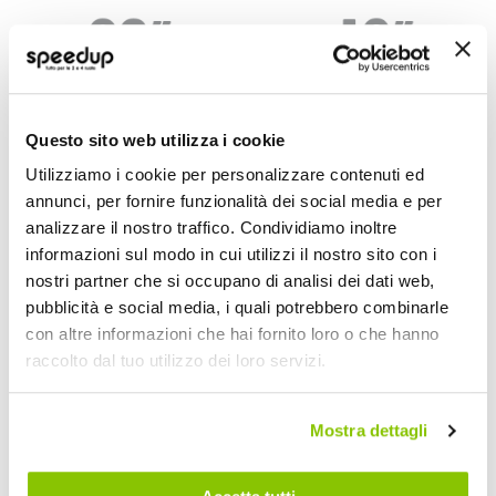
Questo sito web utilizza i cookie
Utilizziamo i cookie per personalizzare contenuti ed
annunci, per fornire funzionalità dei social media e per
analizzare il nostro traffico. Condividiamo inoltre
Misure pneumatici
Misure pneumatici
informazioni sul modo in cui utilizzi il nostro sito con i
bici 20"
bici 16"
nostri partner che si occupano di analisi dei dati web,
pubblicità e social media, i quali potrebbero combinarle
con altre informazioni che hai fornito loro o che hanno
raccolto dal tuo utilizzo dei loro servizi.
PNEUMATICI
Mostra dettagli
Miglior Prezzo