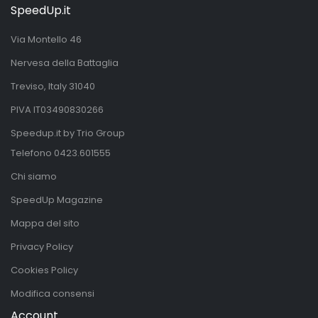
SpeedUp.it
Via Montello 46
Nervesa della Battaglia
Treviso, Italy 31040
PIVA IT03490830266
Speedup.it by Trio Group
Telefono
0423.601555
Chi siamo
SpeedUp Magazine
Mappa del sito
Privacy Policy
Cookies Policy
Modifica consensi
Account