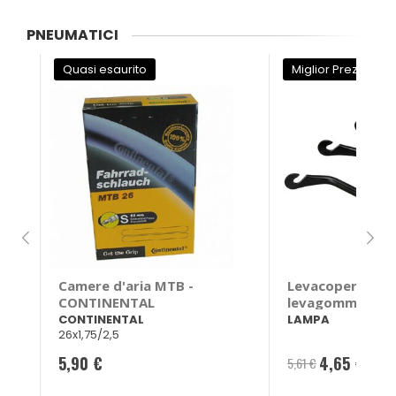
PNEUMATICI
Quasi esaurito
Miglior Prezzo
Camere d'aria MTB -
Levacopertoni S
CONTINENTAL
levagomme in ac
- LAMPA
CONTINENTAL
LAMPA
26x1,75/2,5
5,90 €
4,65 €
5,61 €
-17
Prezzo
speciale