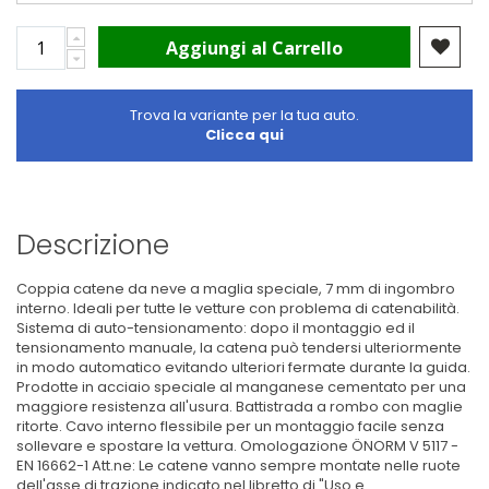
Aggiungi al Carrello
Trova la variante per la tua auto.
Clicca qui
Descrizione
Coppia catene da neve a maglia speciale, 7 mm di ingombro
interno. Ideali per tutte le vetture con problema di catenabilità.
Sistema di auto-tensionamento: dopo il montaggio ed il
tensionamento manuale, la catena può tendersi ulteriormente
in modo automatico evitando ulteriori fermate durante la guida.
Prodotte in acciaio speciale al manganese cementato per una
maggiore resistenza all'usura. Battistrada a rombo con maglie
ritorte. Cavo interno flessibile per un montaggio facile senza
sollevare e spostare la vettura. Omologazione ÖNORM V 5117 -
EN 16662-1 Att.ne: Le catene vanno sempre montate nelle ruote
dell'asse di trazione indicato nel libretto di "Uso e