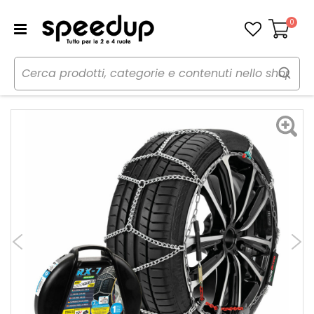
0
Carrello
Home
Auto
Inverno
Catene neve
Catene da neve RX7 7mm