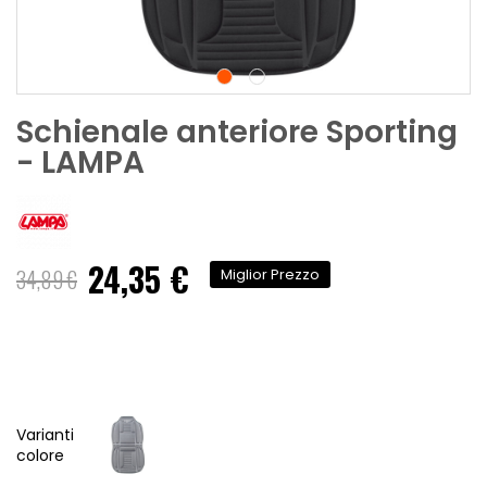
Schienale anteriore Sporting
- LAMPA
24,35 €
Prezzo
34,89 €
Miglior Prezzo
speciale
Varianti
colore