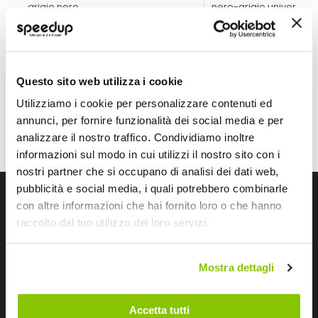
grigio nero
nero-grigio universale
29,70 €
36,50 €
-32%
-18%
Prezzo
Prezzo
speciale
CONSEGNA IN 48H
speciale
CONSEGNA IN 48H
Questo sito web utilizza i cookie
Utilizziamo i cookie per personalizzare contenuti ed
annunci, per fornire funzionalità dei social media e per
analizzare il nostro traffico. Condividiamo inoltre
informazioni sul modo in cui utilizzi il nostro sito con i
nostri partner che si occupano di analisi dei dati web,
pubblicità e social media, i quali potrebbero combinarle
Iscriviti alla newsletter Speedup
con altre informazioni che hai fornito loro o che hanno
raccolto dal tuo utilizzo dei loro servizi.
Ricevi subito uno sconto del 10% per il tuo primo acquisto online!
Mostra dettagli
Accetta tutti