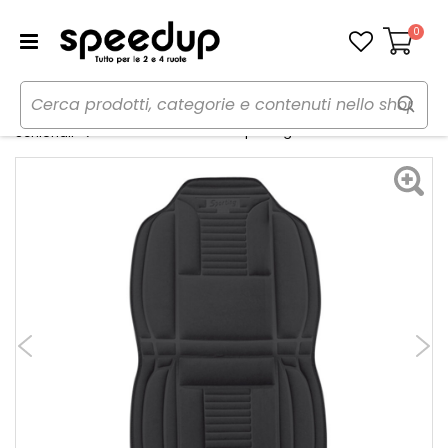
0
Carrello
Home
Auto
Accessori interni e comfort
Schienale anteriore Sporting - LAMPA
Schienali