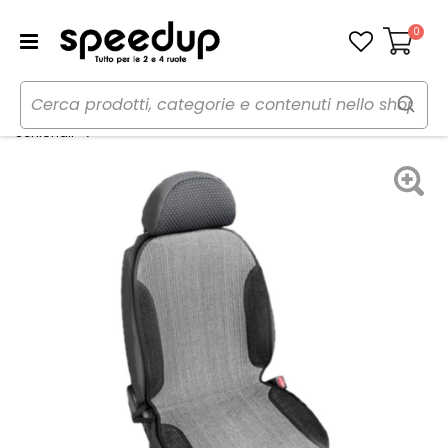
0
Carrello
Home
Auto
Accessori interni e comfort
Schienale ventilato Breeze - LAMPA
Schienali