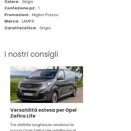
Grigio
1
Miglior Prezzo
LAMPA
Grigio
I nostri consigli
Versatilità estesa per Opel
Zafira Life
Tre distinte lunghezze rendono la
nuova Opel Zafira Life adatta sia al