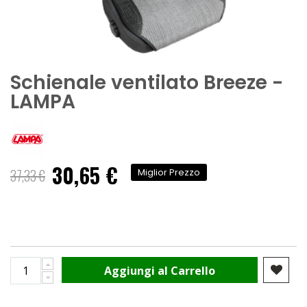
Schienale ventilato Breeze -
LAMPA
30,65 €
Prezzo
37,33 €
Miglior Prezzo
speciale
Aggiungi al Carrello