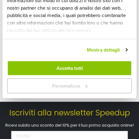
informazioni sul modo in cui utilizzi il nostro sito con i
nostri partner che si occupano di analisi dei dati web,
Schienale ventilato Fresco Lino - LAMPA
Schienale ventilato
pubblicità e social media, i quali potrebbero combinarle
con altre informazioni che hai fornito loro o che hanno
LAMPA
SVAR LATTNAD
Nero 102x46x3cm
raccolto dal tuo utilizzo dei loro servizi.
35,20 €
42,10 €
-12%
Prezzo
speciale
CONSEGNA IN 48H
CONSEGNA IN 48H
Sped
Mostra dettagli
Accetta tutti
Personalizza
Iscriviti alla newsletter Speedup
Ricevi subito uno sconto del 10% per il tuo primo acquisto online!