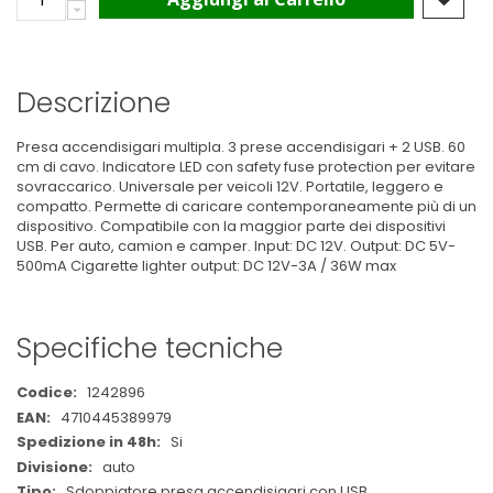
Descrizione
Presa accendisigari multipla. 3 prese accendisigari + 2 USB. 60
cm di cavo. Indicatore LED con safety fuse protection per evitare
sovraccarico. Universale per veicoli 12V. Portatile, leggero e
compatto. Permette di caricare contemporaneamente più di un
dispositivo. Compatibile con la maggior parte dei dispositivi
USB. Per auto, camion e camper. Input: DC 12V. Output: DC 5V-
500mA Cigarette lighter output: DC 12V-3A / 36W max
Specifiche tecniche
Maggiori
1242896
Informazioni
4710445389979
Si
auto
Sdoppiatore presa accendisigari con USB