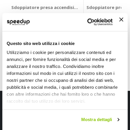
Sdoppiatore presa accendisigari con USB 3 socket + 
Sdoppiatore presa 
NOVAK
NOVAK
12V
Led Blue 12/24V
6,95 €
8,95 €
CONSEGNA IN 48H
CONSEGNA IN 48H
Questo sito web utilizza i cookie
Utilizziamo i cookie per personalizzare contenuti ed
annunci, per fornire funzionalità dei social media e per
analizzare il nostro traffico. Condividiamo inoltre
informazioni sul modo in cui utilizzi il nostro sito con i
nostri partner che si occupano di analisi dei dati web,
pubblicità e social media, i quali potrebbero combinarle
con altre informazioni che hai fornito loro o che hanno
Iscriviti alla newsletter Speedup
raccolto dal tuo utilizzo dei loro servizi.
Ricevi subito uno sconto del 10% per il tuo primo acquisto online!
Mostra dettagli