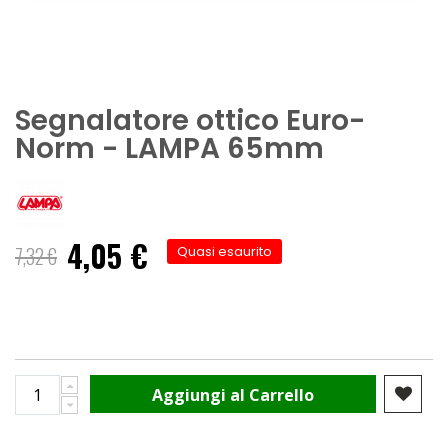
Segnalatore ottico Euro-
Norm - LAMPA 65mm
4,05 €
Prezzo
7,32 €
Quasi esaurito
speciale
Aggiungi al Carrello