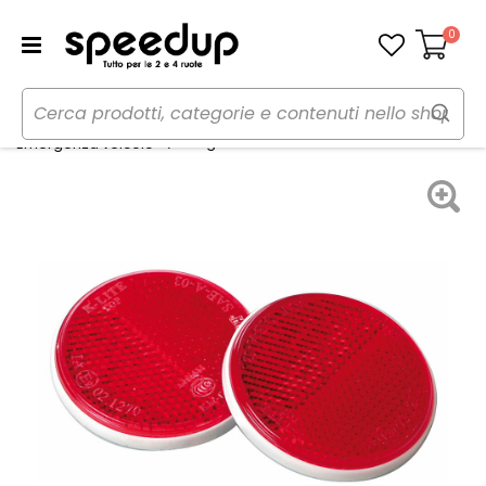
0
Carrello
Home
Auto
Emergenza e sicurezza
Segnalatore ottico Euro-Norm - LAMPA
Emergenza veicolo