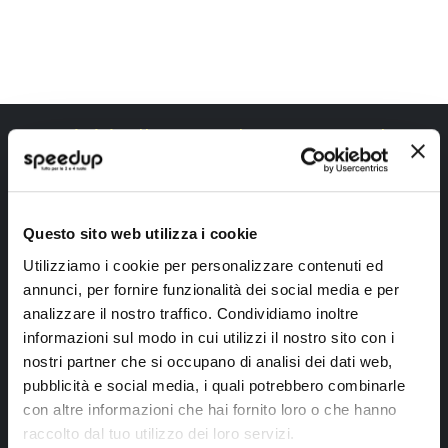
Iscriviti alla newsletter Speedup
Ricevi subito uno sconto del 10% per il tuo primo acquisto online!
Questo sito web utilizza i cookie
Utilizziamo i cookie per personalizzare contenuti ed
annunci, per fornire funzionalità dei social media e per
analizzare il nostro traffico. Condividiamo inoltre
informazioni sul modo in cui utilizzi il nostro sito con i
Ho letto e accettato il documento
privacy policy
nostri partner che si occupano di analisi dei dati web,
Iscrivimi
pubblicità e social media, i quali potrebbero combinarle
con altre informazioni che hai fornito loro o che hanno
raccolto dal tuo utilizzo dei loro servizi.