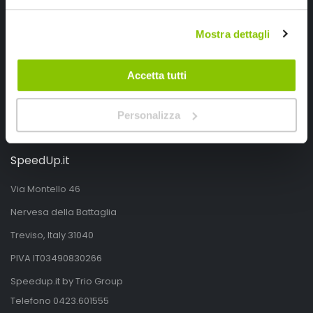
Segui SPEEDUP.IT
Mostra dettagli
Accetta tutti
Personalizza
SpeedUp.it
Via Montello 46
Nervesa della Battaglia
Treviso, Italy 31040
PIVA IT03490830266
Speedup.it by Trio Group
Telefono
0423.601555