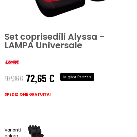
Set coprisedili Alyssa -
LAMPA Universale
72,65 €
Prezzo
107,36 €
Miglior Prezzo
speciale
SPEDIZIONE GRATUITA!
Varianti
colore