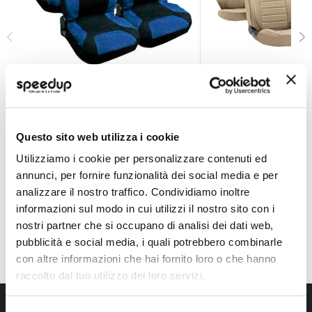
Set coprisedili Drive Jeans - LAMPA
Set coprisedili Lux
LAMPA
LAMPA
Blu Universale
Beige Universale
Questo sito web utilizza i cookie
89,10 €
149,30 €
-49%
-50%
Prezzo
Prezzo
Utilizziamo i cookie per personalizzare contenuti ed
speciale
Spedizione gratuita!
speciale
Spedizione gratuita!
annunci, per fornire funzionalità dei social media e per
analizzare il nostro traffico. Condividiamo inoltre
informazioni sul modo in cui utilizzi il nostro sito con i
nostri partner che si occupano di analisi dei dati web,
pubblicità e social media, i quali potrebbero combinarle
con altre informazioni che hai fornito loro o che hanno
raccolto dal tuo utilizzo dei loro servizi.
Iscriviti alla newsletter Speedup