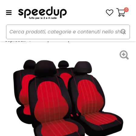
0
Carrello
Home
Auto
Accessori interni e comfort
Set coprisedili Alyssa - LAMPA
Coprisedili