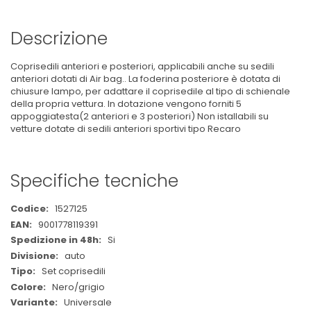
Descrizione
Coprisedili anteriori e posteriori, applicabili anche su sedili
anteriori dotati di Air bag.. La foderina posteriore è dotata di
chiusure lampo, per adattare il coprisedile al tipo di schienale
della propria vettura. In dotazione vengono forniti 5
appoggiatesta(2 anteriori e 3 posteriori) Non istallabili su
vetture dotate di sedili anteriori sportivi tipo Recaro
Specifiche tecniche
Maggiori
1527125
Informazioni
9001778119391
Si
auto
Set coprisedili
Nero/grigio
Universale