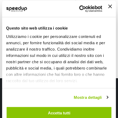
Set coprisedili Ellington - WALSER
Set coprisedili Alys
WALSER
LAMPA
Nero/grigio Universale
Poliestere Rosso Unive
79,20 €
72,65 €
-32%
Prezzo
Questo sito web utilizza i cookie
Spedizione gratuita!
speciale
Spedizione gratuita!
Utilizziamo i cookie per personalizzare contenuti ed
annunci, per fornire funzionalità dei social media e per
analizzare il nostro traffico. Condividiamo inoltre
informazioni sul modo in cui utilizzi il nostro sito con i
nostri partner che si occupano di analisi dei dati web,
pubblicità e social media, i quali potrebbero combinarle
con altre informazioni che hai fornito loro o che hanno
raccolto dal tuo utilizzo dei loro servizi.
Iscriviti alla newsletter Speedup
Mostra dettagli
Ricevi subito uno sconto del 10% per il tuo primo acquisto online!
Accetta tutti