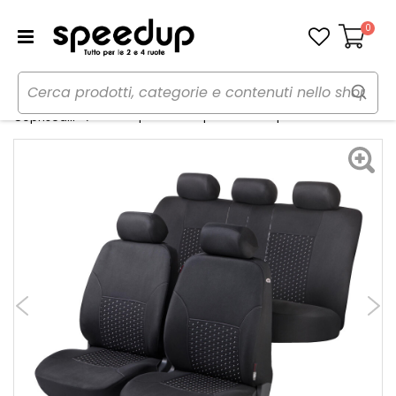
0
Carrello
Home
Auto
Accessori interni e comfort
Set coprisedili Coprisedili Dotspot - WALSER
Coprisedili