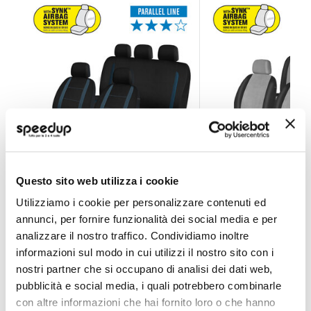
Set coprisedili More - Parallel - NORRIS
Set coprisedili More
Questo sito web utilizza i cookie
NORRIS
NORRIS
Utilizziamo i cookie per personalizzare contenuti ed
Nero/blu Universale
Nero/grigio Universale
annunci, per fornire funzionalità dei social media e per
59,40 €
64,35 €
analizzare il nostro traffico. Condividiamo inoltre
informazioni sul modo in cui utilizzi il nostro sito con i
CONSEGNA IN 48H
Spedizione gratuita!
CONSEGNA IN 48H
Sped
nostri partner che si occupano di analisi dei dati web,
pubblicità e social media, i quali potrebbero combinarle
con altre informazioni che hai fornito loro o che hanno