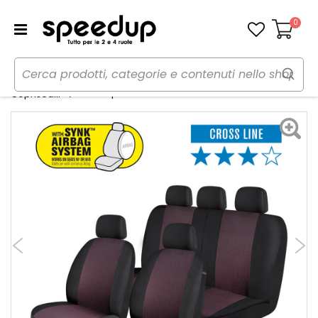
0
Carrello
Home
Auto
Accessori interni e comfort
Set coprisedili More - Cross - NORRIS
Coprisedili