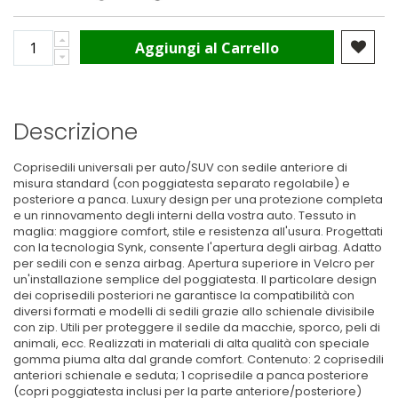
Aggiungi al Carrello
Descrizione
Coprisedili universali per auto/SUV con sedile anteriore di
misura standard (con poggiatesta separato regolabile) e
posteriore a panca. Luxury design per una protezione completa
e un rinnovamento degli interni della vostra auto. Tessuto in
maglia: maggiore comfort, stile e resistenza all'usura. Progettati
con la tecnologia Synk, consente l'apertura degli airbag. Adatto
per sedili con e senza airbag. Apertura superiore in Velcro per
un'installazione semplice del poggiatesta. Il particolare design
dei coprisedili posteriori ne garantisce la compatibilità con
diversi formati e modelli di sedili grazie allo schienale divisibile
con zip. Utili per proteggere il sedile da macchie, sporco, peli di
animali, ecc. Realizzati in materiali di alta qualità con speciale
gomma piuma alta dal grande comfort. Contenuto: 2 coprisedili
anteriori schienale e seduta; 1 coprisedile a panca posteriore
(copri poggiatesta inclusi per la parte anteriore/posteriore)