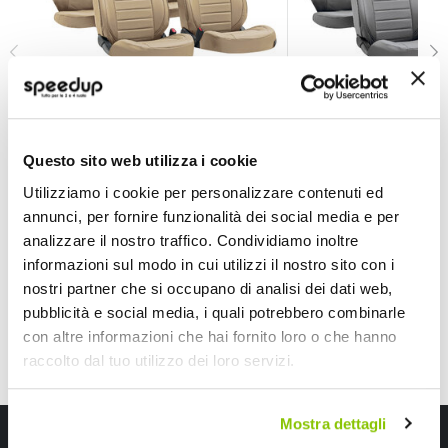
Set coprisedili Luxury Leatherette - LAMPA
Set coprisedili Lux
LAMPA
LAMPA
Questo sito web utilizza i cookie
Beige Universale
Grigio Universale
Utilizziamo i cookie per personalizzare contenuti ed
149,30 €
149,30 €
-50%
-50%
Prezzo
Prezzo
annunci, per fornire funzionalità dei social media e per
speciale
Spedizione gratuita!
speciale
Spedizione gratuita!
analizzare il nostro traffico. Condividiamo inoltre
informazioni sul modo in cui utilizzi il nostro sito con i
nostri partner che si occupano di analisi dei dati web,
pubblicità e social media, i quali potrebbero combinarle
con altre informazioni che hai fornito loro o che hanno
raccolto dal tuo utilizzo dei loro servizi.
Mostra dettagli
Iscriviti alla newsletter Speedup