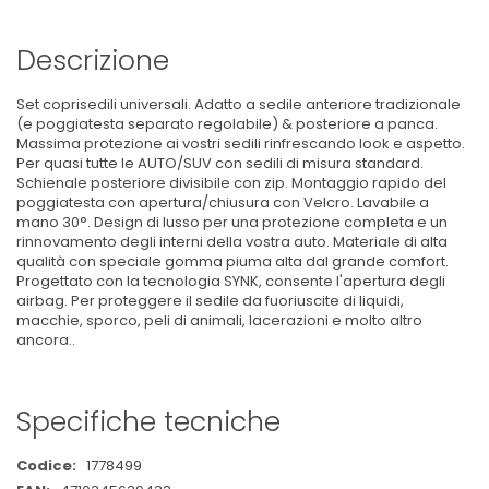
Descrizione
Set coprisedili universali. Adatto a sedile anteriore tradizionale
(e poggiatesta separato regolabile) & posteriore a panca.
Massima protezione ai vostri sedili rinfrescando look e aspetto.
Per quasi tutte le AUTO/SUV con sedili di misura standard.
Schienale posteriore divisibile con zip. Montaggio rapido del
poggiatesta con apertura/chiusura con Velcro. Lavabile a
mano 30°. Design di lusso per una protezione completa e un
rinnovamento degli interni della vostra auto. Materiale di alta
qualità con speciale gomma piuma alta dal grande comfort.
Progettato con la tecnologia SYNK, consente l'apertura degli
airbag. Per proteggere il sedile da fuoriuscite di liquidi,
macchie, sporco, peli di animali, lacerazioni e molto altro
ancora..
Specifiche tecniche
Maggiori
1778499
Informazioni