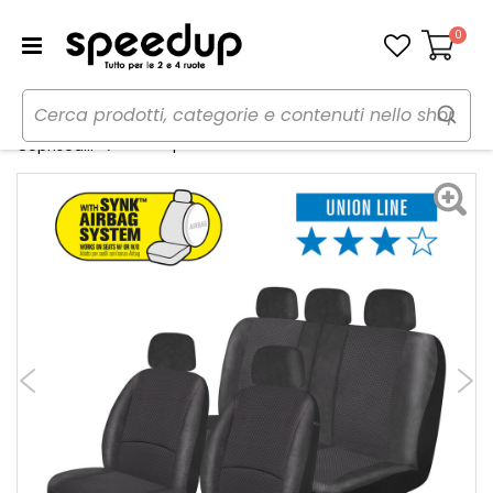
0
Carrello
Home
Auto
Accessori interni e comfort
Set coprisedili More - Union - NORRIS
Coprisedili