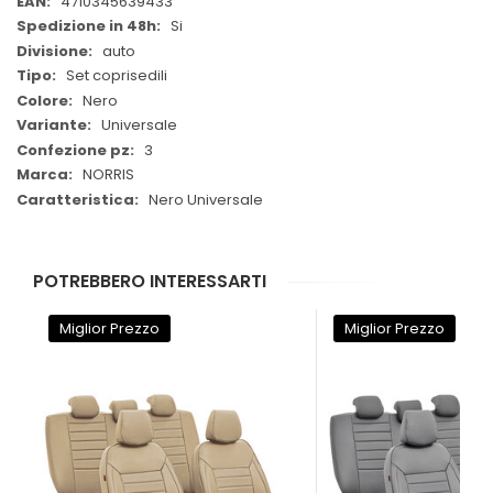
4710345639433
Si
auto
Set coprisedili
Nero
Universale
3
NORRIS
Nero Universale
POTREBBERO INTERESSARTI
Miglior Prezzo
Miglior Prezzo