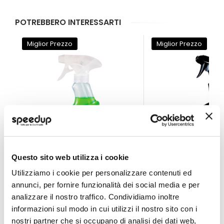
POTREBBERO INTERESSARTI
Miglior Prezzo
Miglior Prezzo
Questo sito web utilizza i cookie
Utilizziamo i cookie per personalizzare contenuti ed
Sgrassante HP12 - MA-FRA
Sgrassante Heavy D
annunci, per fornire funzionalità dei social media e per
MA-FRA
MEGUIARS
analizzare il nostro traffico. Condividiamo inoltre
500ml
709ml
informazioni sul modo in cui utilizzi il nostro sito con i
6,90 €
17,80 €
-20%
-15%
nostri partner che si occupano di analisi dei dati web,
Prezzo
Prezzo