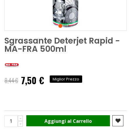
Sgrassante Deterjet Rapid -
MA-FRA 500ml
7,50 €
Prezzo
8,44 €
Miglior Prezzo
speciale
Aggiungi al Carrello