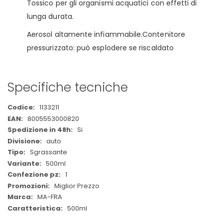
Tossico per gli organismi acquatici con effetti di
lunga durata.
Aerosol altamente infiammabile.Contenitore
pressurizzato: può esplodere se riscaldato
Specifiche tecniche
Maggiori
1133211
Informazioni
8005553000820
Si
auto
Sgrassante
500ml
1
Miglior Prezzo
MA-FRA
500ml