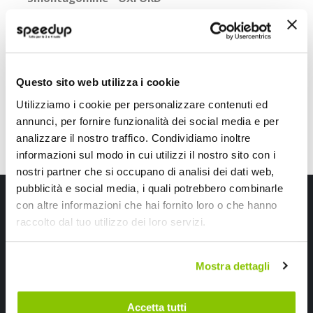
OXFORD
15,80 €
Questo sito web utilizza i cookie
Utilizziamo i cookie per personalizzare contenuti ed
annunci, per fornire funzionalità dei social media e per
analizzare il nostro traffico. Condividiamo inoltre
informazioni sul modo in cui utilizzi il nostro sito con i
nostri partner che si occupano di analisi dei dati web,
pubblicità e social media, i quali potrebbero combinarle
Iscriviti alla newsletter Speedup
con altre informazioni che hai fornito loro o che hanno
raccolto dal tuo utilizzo dei loro servizi.
Ricevi subito uno sconto del 10% per il tuo primo acquisto online!
Mostra dettagli
Accetta tutti