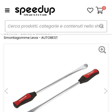
0
Carrello
Home
Auto
Gomme, cerchi e freni
Gomme - Utensili e accessori
Smontagomme Leva - AUTOBEST