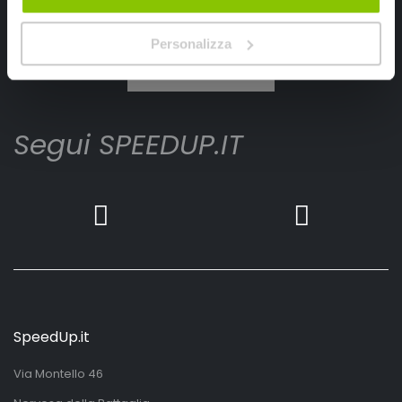
Ho letto e accettato il documento
privacy policy
Personalizza
Iscrivimi
Segui SPEEDUP.IT
SpeedUp.it
Via Montello 46