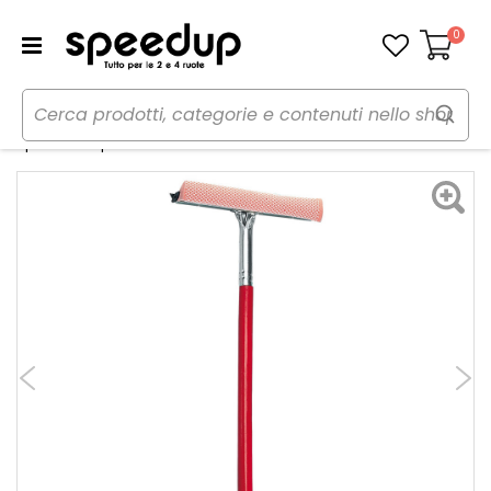
0
Carrello
Home
Auto
Cura dell'auto
Spazzole e Lavavetri
Spatola acqua - LAMPA