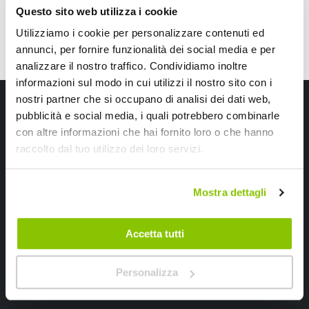
Questo sito web utilizza i cookie
Utilizziamo i cookie per personalizzare contenuti ed
annunci, per fornire funzionalità dei social media e per
analizzare il nostro traffico. Condividiamo inoltre
informazioni sul modo in cui utilizzi il nostro sito con i
Iscriviti alla newsletter Speedup
nostri partner che si occupano di analisi dei dati web,
pubblicità e social media, i quali potrebbero combinarle
Ricevi subito uno sconto del 10% per il tuo primo acquisto online!
con altre informazioni che hai fornito loro o che hanno
raccolto dal tuo utilizzo dei loro servizi.
Mostra dettagli
Accetta tutti
Ho letto e accettato il documento
privacy policy
Iscrivimi
Personalizza