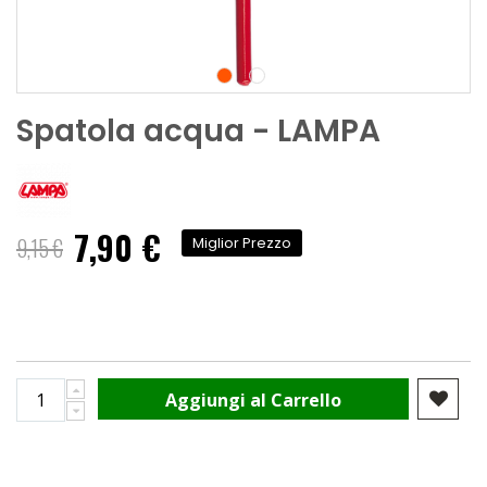
Spatola acqua - LAMPA
7,90 €
Prezzo
9,15 €
Miglior Prezzo
speciale
Aggiungi al Carrello