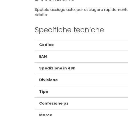
Spatola asciuga auto, per asciugare rapidamente le
ridotto
Specifiche tecniche
Maggiori
Codice
Informazioni
EAN
Spedizione in 48h
Divisione
Tipo
Confezione pz
Marca