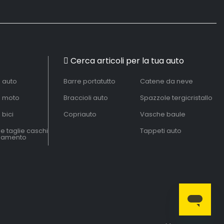
Cerca articoli per la tua auto
à auto
Barre portatutto
Catene da neve
à moto
Braccioli auto
Spazzole tergicristallo
 bici
Copriauto
Vasche baule
le taglie caschi
Tappeti auto
liamento