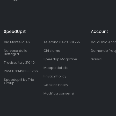
SpeedUp.it
Account
Via Montello 46
Telefono
0423.601555
Vai al mio Acc
Nervesa della
Chi siamo
Domande freq
Battaglia
SpeedUp Magazine
Scrivici
Treviso, Italy 31040
Mappa del sito
PIVA IT03490830266
Privacy Policy
Speedup.it by Trio
Group
Cookies Policy
Modifica consensi