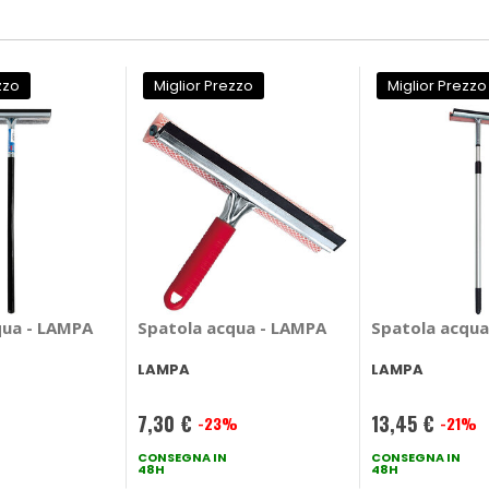
zzo
Miglior Prezzo
Miglior Prezzo
qua - LAMPA
Spatola acqua - LAMPA
Spatola acqua
LAMPA
LAMPA
7,30 €
13,45 €
%
-23%
-21%
Prezzo
Prezzo
speciale
CONSEGNA IN
speciale
CONSEGNA IN
48H
48H