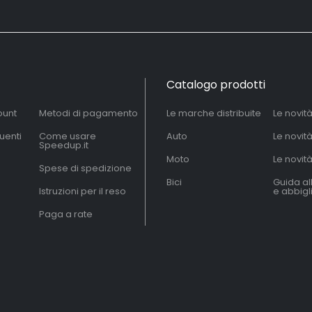
Catalogo prodotti
ount
Metodi di pagamento
Le marche distribuite
Le novit
uenti
Come usare
Auto
Le novit
Speedup.it
Moto
Le novità
Spese di spedizione
Bici
Guida al
Istruzioni per il reso
e abbig
Paga a rate