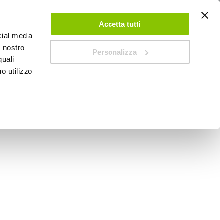
ACCEDI
CREA UN ACCOUNT
CONTATTACI
Accetta tutti
cial media
0
Carrello
l nostro
Personalizza
quali
o utilizzo
SPEEDUP MAGAZINE
 Spatola - LAMPA