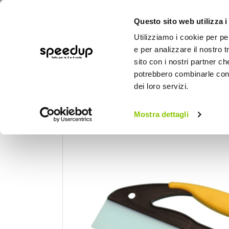
Questo sito web utilizza i
Utilizziamo i cookie per pe
e per analizzare il nostro t
sito con i nostri partner ch
potrebbero combinarle con a
AUTO
MOTO
BICI
OUTD
dei loro servizi.
Home
Auto
Cura dell'auto
Spazzole e
Mostra dettagli