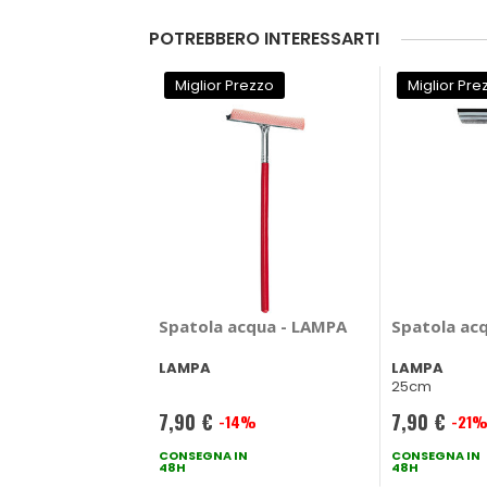
POTREBBERO INTERESSARTI
Miglior Prezzo
Miglior Pre
Spatola acqua - LAMPA
Spatola ac
LAMPA
LAMPA
25cm
7,90 €
7,90 €
-14%
-21
Prezzo
Prezzo
speciale
CONSEGNA IN
speciale
CONSEGNA IN
48H
48H