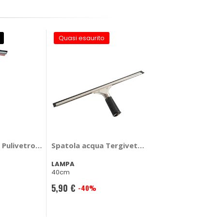
Quasi esaurito
 Pulivetro con manico - LAMPA
Spatola acqua Tergivetro - LAMPA
LAMPA
40cm
5,90 €
-40%
Prezzo
speciale