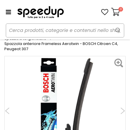
0
Carrello
Home
Auto
Spazzole tergicristallo
Spazzola tergicristallo
Spazzola anteriore Frameless Aerotwin - BOSCH Citroen C4,
Peugeot 307