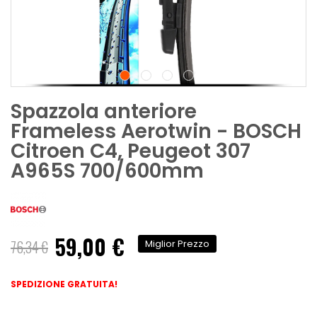
Spazzola anteriore
Frameless Aerotwin - BOSCH
Citroen C4, Peugeot 307
A965S 700/600mm
59,00 €
Prezzo
76,34 €
Miglior Prezzo
speciale
SPEDIZIONE GRATUITA!