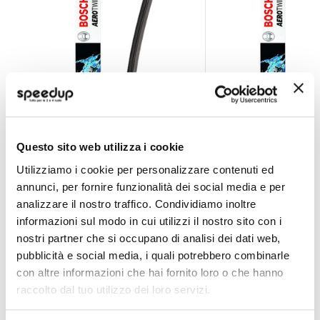
Spazzola anteriore Frameless Aerotwin - BOSCH Toyo
Spazzola anteriore
Questo sito web utilizza i cookie
Utilizziamo i cookie per personalizzare contenuti ed
BOSCH
BOSCH
annunci, per fornire funzionalità dei social media e per
Anteriore A538S
Anteriore A156S 650/
analizzare il nostro traffico. Condividiamo inoltre
61,05 €
56,80 €
-28%
-28%
Prezzo
Prezzo
informazioni sul modo in cui utilizzi il nostro sito con i
speciale
Spedizione gratuita!
speciale
CONSEGNA IN 48H
Sped
nostri partner che si occupano di analisi dei dati web,
pubblicità e social media, i quali potrebbero combinarle
con altre informazioni che hai fornito loro o che hanno
raccolto dal tuo utilizzo dei loro servizi.