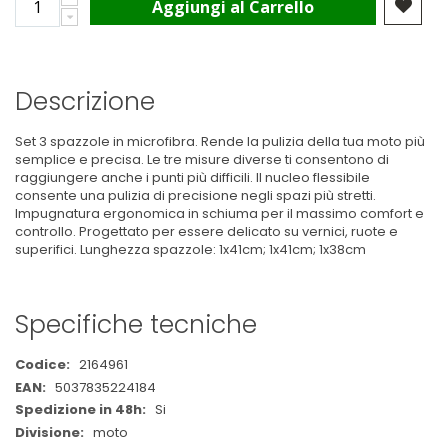
Aggiungi al Carrello
Descrizione
Set 3 spazzole in microfibra. Rende la pulizia della tua moto più
semplice e precisa. Le tre misure diverse ti consentono di
raggiungere anche i punti più difficili. Il nucleo flessibile
consente una pulizia di precisione negli spazi più stretti.
Impugnatura ergonomica in schiuma per il massimo comfort e
controllo. Progettato per essere delicato su vernici, ruote e
superifici. Lunghezza spazzole: 1x41cm; 1x41cm; 1x38cm
Specifiche tecniche
Maggiori
2164961
Informazioni
5037835224184
Si
moto