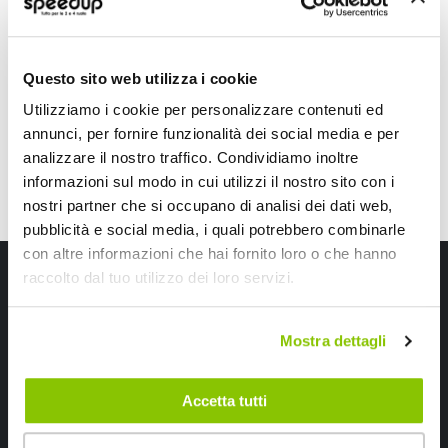
LAMPA
30x16cm
29,70 €
-54%
Prezzo
Questo sito web utilizza i cookie
speciale
CONSEGNA IN 48H
Utilizziamo i cookie per personalizzare contenuti ed
annunci, per fornire funzionalità dei social media e per
analizzare il nostro traffico. Condividiamo inoltre
informazioni sul modo in cui utilizzi il nostro sito con i
nostri partner che si occupano di analisi dei dati web,
pubblicità e social media, i quali potrebbero combinarle
con altre informazioni che hai fornito loro o che hanno
Iscriviti alla newsletter Speedup
raccolto dal tuo utilizzo dei loro servizi.
Ricevi subito uno sconto del 10% per il tuo primo acquisto online!
Mostra dettagli
Accetta tutti