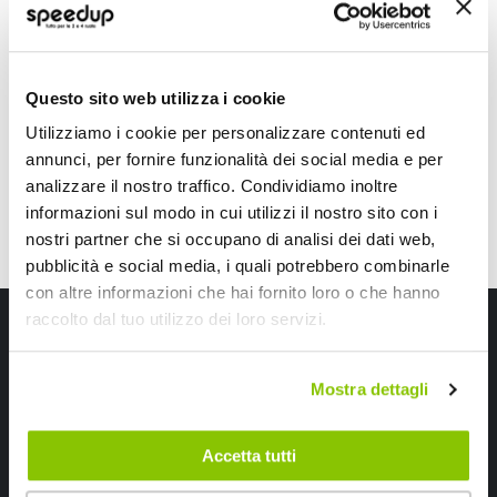
BARRACUDA
BARRACUDA
Universale
Nero opaco L. 230mm
88,15 €
74,20 €
Questo sito web utilizza i cookie
CONSEGNA IN 48H
Spedizione gratuita!
CONSEGNA IN 48H
Sped
Utilizziamo i cookie per personalizzare contenuti ed
annunci, per fornire funzionalità dei social media e per
analizzare il nostro traffico. Condividiamo inoltre
informazioni sul modo in cui utilizzi il nostro sito con i
nostri partner che si occupano di analisi dei dati web,
pubblicità e social media, i quali potrebbero combinarle
con altre informazioni che hai fornito loro o che hanno
Iscriviti alla newsletter Speedup
raccolto dal tuo utilizzo dei loro servizi.
Ricevi subito uno sconto del 10% per il tuo primo acquisto online!
Mostra dettagli
Accetta tutti