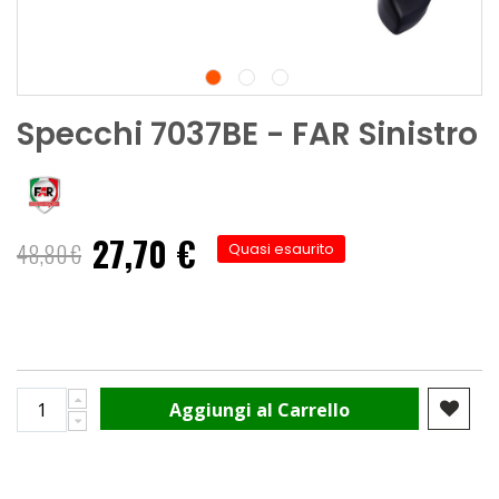
Specchi 7037BE - FAR Sinistro
27,70 €
Prezzo
48,80 €
Quasi esaurito
speciale
Aggiungi al Carrello