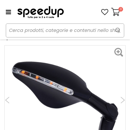
0
Carrello
Home
Moto
Estetica e protezioni moto
Specchi
Specchi 7037BE - FAR