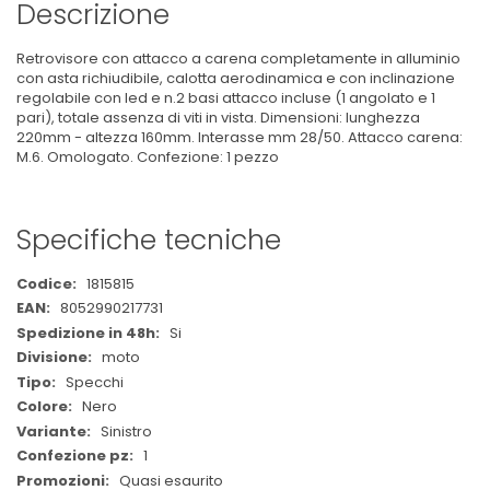
Descrizione
Retrovisore con attacco a carena completamente in alluminio
con asta richiudibile, calotta aerodinamica e con inclinazione
regolabile con led e n.2 basi attacco incluse (1 angolato e 1
pari), totale assenza di viti in vista. Dimensioni: lunghezza
220mm - altezza 160mm. Interasse mm 28/50. Attacco carena:
M.6. Omologato. Confezione: 1 pezzo
Specifiche tecniche
Maggiori
1815815
Informazioni
8052990217731
Si
moto
Specchi
Nero
Sinistro
1
Quasi esaurito