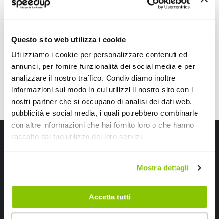
Universale
Nero Diam. 100mm
88,15 €
167,35 €
CONSEGNA IN 48H
Spedizione gratuita!
Attualmente non disponibi
Questo sito web utilizza i cookie
Utilizziamo i cookie per personalizzare contenuti ed
annunci, per fornire funzionalità dei social media e per
analizzare il nostro traffico. Condividiamo inoltre
informazioni sul modo in cui utilizzi il nostro sito con i
nostri partner che si occupano di analisi dei dati web,
pubblicità e social media, i quali potrebbero combinarle
con altre informazioni che hai fornito loro o che hanno
Iscriviti alla newsletter Speedup
raccolto dal tuo utilizzo dei loro servizi.
Ricevi subito uno sconto del 10% per il tuo primo acquisto online!
Mostra dettagli
Accetta tutti