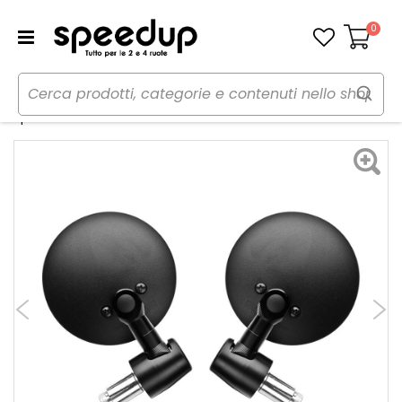
0
Carrello
Home
Moto
Estetica e protezioni moto
Specchi
Specchi BarEnd - FAR