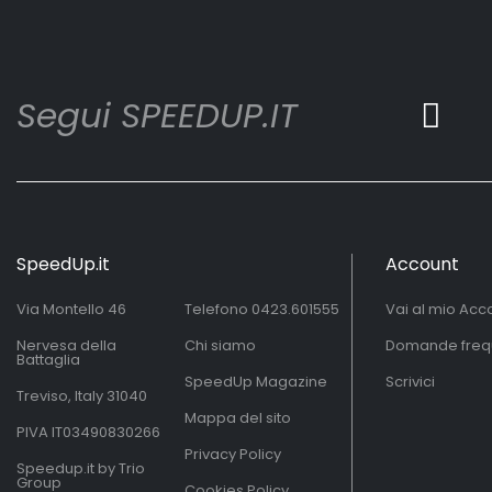
Segui SPEEDUP.IT
SpeedUp.it
Account
Via Montello 46
Telefono
0423.601555
Vai al mio Acc
Nervesa della
Chi siamo
Domande freq
Battaglia
SpeedUp Magazine
Scrivici
Treviso, Italy 31040
Mappa del sito
PIVA IT03490830266
Privacy Policy
Speedup.it by Trio
Group
Cookies Policy