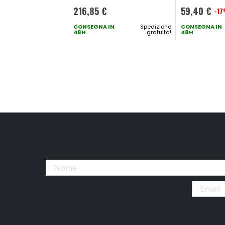
216,85 €
59,40 €
-1
Prezzo
CONSEGNA IN
Spedizione
speciale
CONSEGNA IN
48H
gratuita!
48H