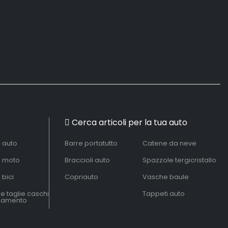
Cerca articoli per la tua auto
à auto
Barre portatutto
Catene da neve
à moto
Braccioli auto
Spazzole tergicristallo
 bici
Copriauto
Vasche baule
le taglie caschi
Tappeti auto
liamento