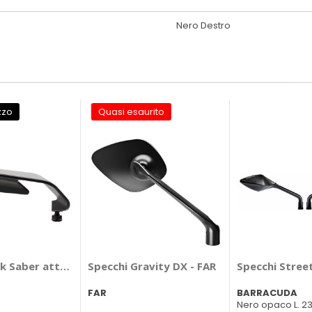
Nero Destro
zzo
Quasi esaurito
k Saber attacco a manubrio - FAR
Specchi Gravity DX - FAR
FAR
BARRACUDA
Nero opaco L. 