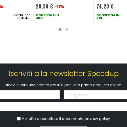
120x55mm
28,30 €
74,20 €
7%
-41%
Prezzo
Spedizione
speciale
CONSEGNA IN
CONSEGNA IN
gratuita!
48H
48H
Iscriviti alla newsletter Speedup
Ricevi subito uno sconto del 10% per il tuo primo acquisto online!
Ho letto e accettato il documento
privacy policy