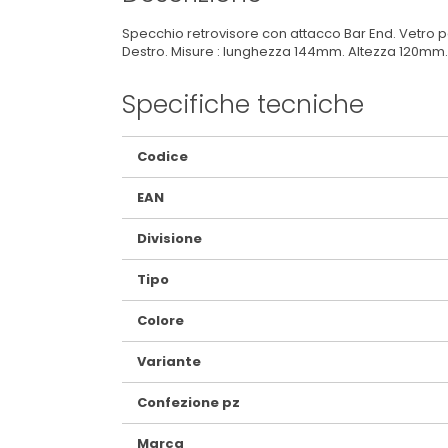
Specchio retrovisore con attacco Bar End. Vetro p
Destro. Misure : lunghezza 144mm. Altezza 120mm
Specifiche tecniche
Maggiori
Codice
Informazioni
EAN
Divisione
Tipo
Colore
Variante
Confezione pz
Marca