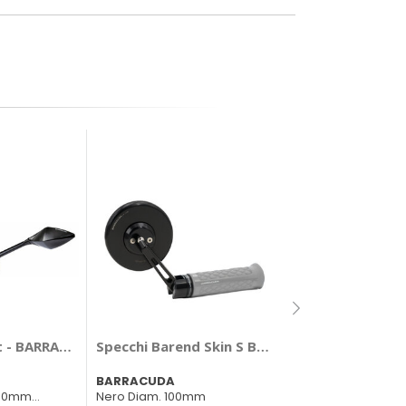
Specchi A-Versi
Specchi Street - BARRACUDA
Specchi Barend Skin S B-Lux - BARRACUDA
BARRACUDA
BARRACUDA
Nero L. 225mm 14
230mm
Nero Diam. 100mm