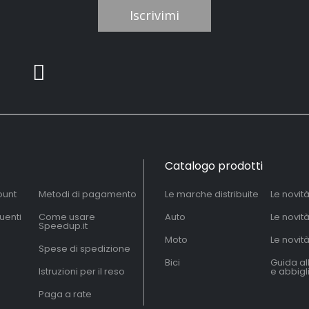
Iscrivimi
Catalogo prodotti
ount
Metodi di pagamento
Le marche distribuite
Le novit
uenti
Come usare
Auto
Le novit
Speedup.it
Moto
Le novità
Spese di spedizione
Bici
Guida al
Istruzioni per il reso
e abbig
Paga a rate