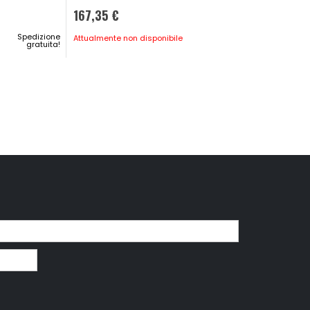
89,05 €
167,35 €
CONSEGNA IN
Spedizione
Attualmente non disponibile
48H
gratuita!