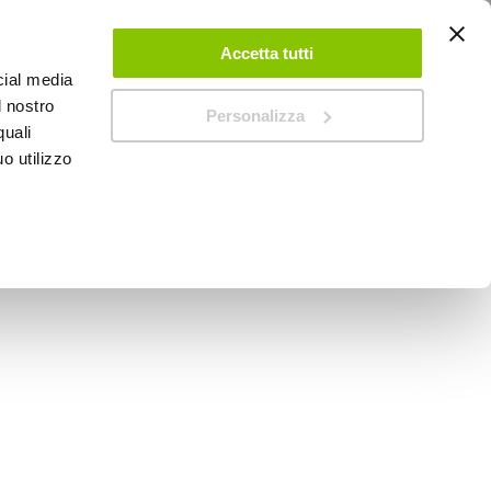
ACCEDI
CREA UN ACCOUNT
CONTATTACI
Accetta tutti
cial media
0
Carrello
l nostro
Personalizza
quali
o utilizzo
SPEEDUP MAGAZINE
 End - FAR Destro